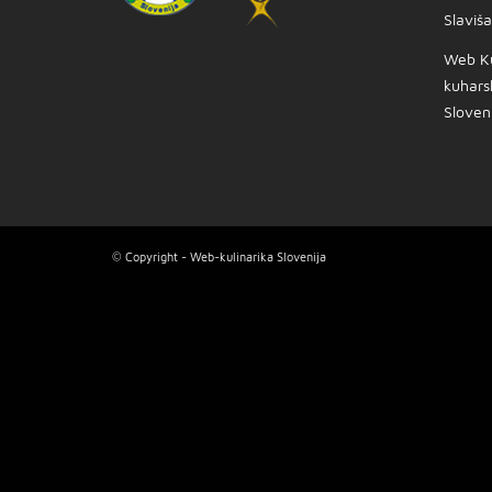
Slaviš
Web Kul
kuharsk
Sloven
© Copyright - Web-kulinarika Slovenija