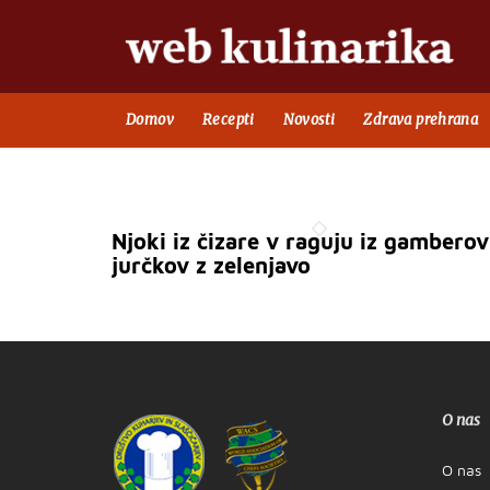
Domov
Recepti
Novosti
Zdrava prehrana
Njoki iz čizare v raguju iz gamberov
jurčkov z zelenjavo
O nas
O nas