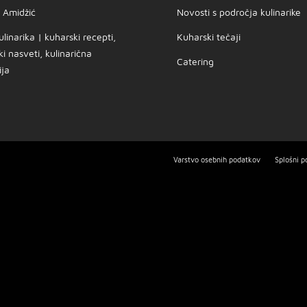
a Amidžić
Novosti s področja kulinarike
inarika | kuharski recepti,
Kuharski tečaji
i nasveti, kulinarična
Catering
ija
Varstvo osebnih podatkov
Splošni p