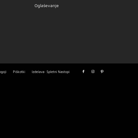
Oglaševanje
ogoji
Piškotki
Izdelava: Spletni Nastopi