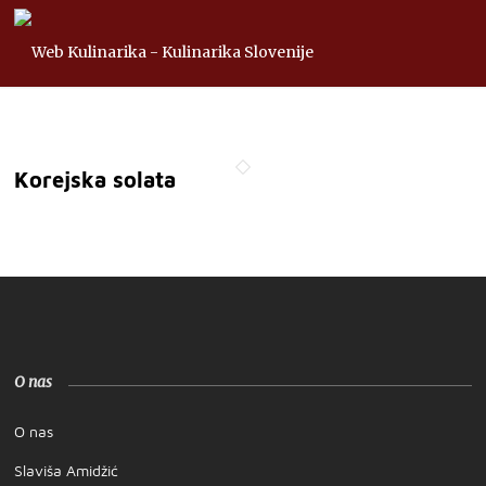
Korejska solata
O nas
O nas
Slaviša Amidžić