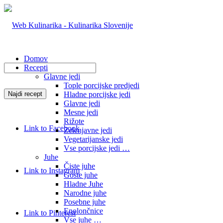
Domov
Recepti
Glavne jedi
Tople porcijske predjedi
Hladne porcijske jedi
Glavne jedi
Mesne jedi
Rižote
Link to Facebook
Zelenjavne jedi
Vegetarijanske jedi
Vse porcijske jedi …
Juhe
Čiste juhe
Link to Instagram
Goste juhe
Hladne Juhe
Narodne juhe
Posebne juhe
Enolončnice
Link to Pinterest
Vse juhe …