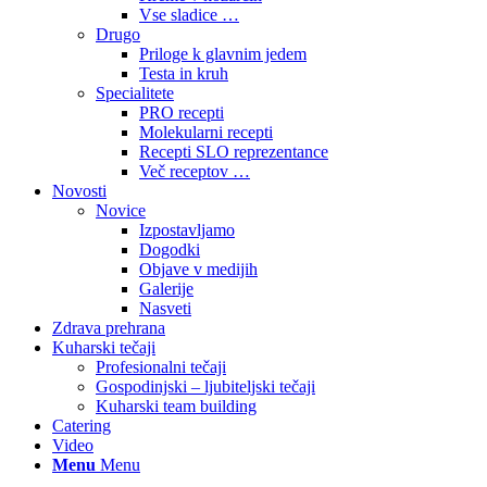
Vse sladice …
Drugo
Priloge k glavnim jedem
Testa in kruh
Specialitete
PRO recepti
Molekularni recepti
Recepti SLO reprezentance
Več receptov …
Novosti
Novice
Izpostavljamo
Dogodki
Objave v medijih
Galerije
Nasveti
Zdrava prehrana
Kuharski tečaji
Profesionalni tečaji
Gospodinjski – ljubiteljski tečaji
Kuharski team building
Catering
Video
Menu
Menu