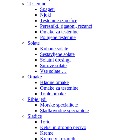
Testenine
Špageti
Njoki
Testenine iz pečice
Peresniki, rigatoni, rezanci
Omake za testenine
Polnjene testenine
Solate
Kuhane solate
Sestavljene solate
Solatni dresingi
Surove solate
Vse solate …
Omake
Hladne omake
Omake za testenine
Tople omake
Ribje jedi
Morske specialitete
Sladkovodne specialitete
Sladice
Torte
Keksi in drobno pecivo
Kreme
Kreme v kozarcih