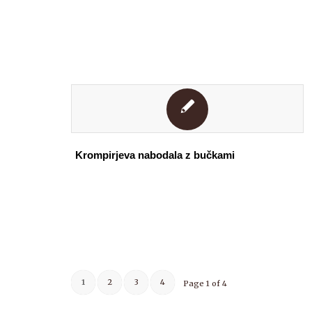
Krompirjeva nabodala z bučkami
1
2
3
4
Page 1 of 4