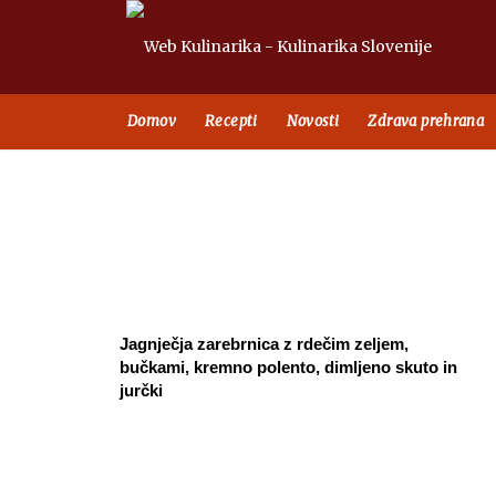
Domov
Recepti
Novosti
Zdrava prehrana
Jagnječja zarebrnica z rdečim zeljem,
bučkami, kremno polento, dimljeno skuto in
jurčki