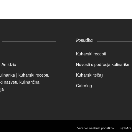
Ponudba
Kuharski recepti
a Amidžić
Novosti s področja kulinarike
inarika | kuharski recepti,
Kuharski tečaji
i nasveti, kulinarična
Catering
ija
Varstvo osebnih podatkov
Splošni 