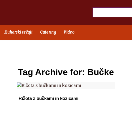
Kuharski tečaji
Catering
Video
Tag Archive for:
Bučke
Rižota z bučkami in kozicami