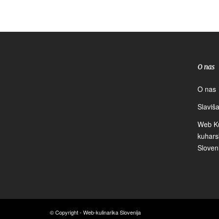
O nas
O nas
Slaviš
Web Kul
kuharsk
Sloven
© Copyright - Web-kulinarika Slovenija