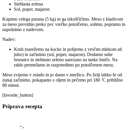
Steblasta zelena
Sol, poper, majaron
Kupimo celega purana (5 kg) in ga izkoščičimo. Meso z kladivom
za meso previdno preko pvc vrečke potolčemo, solimo, popramo in
napolnimo z nadevom.
Nadev:
Kruh (narežemo na kocke in polijemo z vročim mlekom ali
juho) in začinimo (sol, poper, majaron). Dodamo suhe
brusnice in steblasto zeleno narezano na tanke lističe. Na
rahlo premešamo in razporedimo po potolčenem mesu.
Meso zvijemo v rulado in jo damo v mrežico. Po želji lahko še od
zunaj začinimo, pokapamo z oljem in pečemo pri 180 ̊C približno
80 minut.
[favorite_button]
Priprava recepta
">