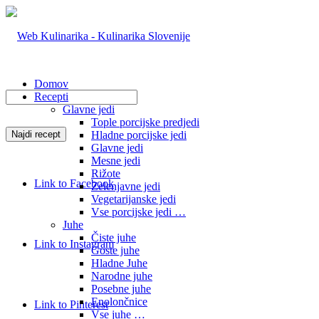
Domov
Recepti
Glavne jedi
Tople porcijske predjedi
Hladne porcijske jedi
Glavne jedi
Mesne jedi
Rižote
Link to Facebook
Zelenjavne jedi
Vegetarijanske jedi
Vse porcijske jedi …
Juhe
Čiste juhe
Link to Instagram
Goste juhe
Hladne Juhe
Narodne juhe
Posebne juhe
Enolončnice
Link to Pinterest
Vse juhe …