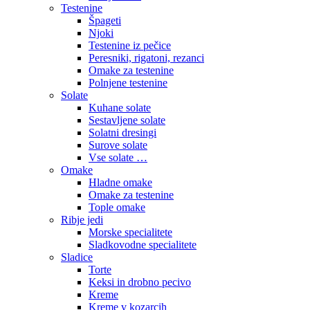
Testenine
Špageti
Njoki
Testenine iz pečice
Peresniki, rigatoni, rezanci
Omake za testenine
Polnjene testenine
Solate
Kuhane solate
Sestavljene solate
Solatni dresingi
Surove solate
Vse solate …
Omake
Hladne omake
Omake za testenine
Tople omake
Ribje jedi
Morske specialitete
Sladkovodne specialitete
Sladice
Torte
Keksi in drobno pecivo
Kreme
Kreme v kozarcih