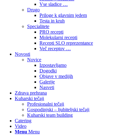
Vse sladice …
Drugo
Priloge k glavnim jedem
Testa in kruh
Specialitete
PRO recepti
Molekularni recepti
Recepti SLO reprezentance
Več receptov …
Novosti
Novice
Izpostavljamo
Dogodki
Objave v medijih
Galerije
Nasveti
Zdrava prehrana
Kuharski tečaji
Profesionalni tečaji
Gospodinjski – ljubiteljski tečaji
Kuharski team building
Catering
Video
Menu
Menu