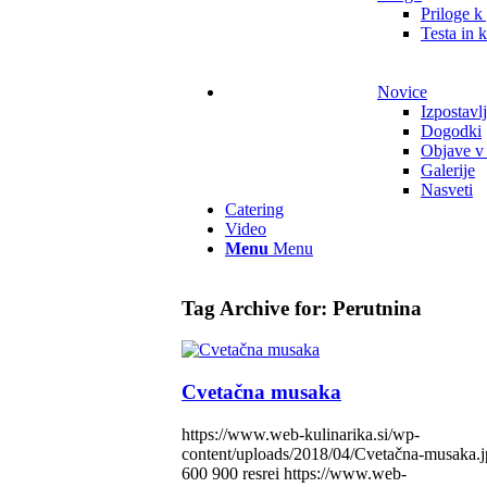
Priloge k
Testa in 
Novice
Izpostavl
Dogodki
Objave v
Galerije
Nasveti
Catering
Video
Menu
Menu
Tag Archive for:
Perutnina
Cvetačna musaka
https://www.web-kulinarika.si/wp-
content/uploads/2018/04/Cvetačna-musaka.
600
900
resrei
https://www.web-