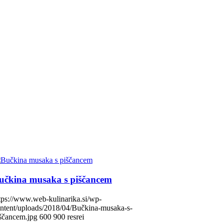
učkina musaka s piščancem
tps://www.web-kulinarika.si/wp-
ntent/uploads/2018/04/Bučkina-musaka-s-
ščancem.jpg
600
900
resrei