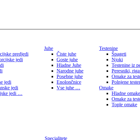
Juhe
Testenine
cijske predjedi
Čiste juhe
Špageti
rcijske jedi
Goste juhe
Njoki
di
Hladne Juhe
Testenine iz p
di
Narodne juhe
Peresniki, riga
Posebne juhe
Omake za test
e jedi
Enolončnice
Polnjene teste
anske jedi
Vse juhe …
Omake
jske jedi …
Hladne omak
Omake za test
Tople omake
Specialitete