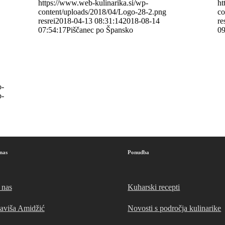
https://www.web-kulinarika.si/wp-
ht
content/uploads/2018/04/Logo-28-2.png
co
resrei
2018-04-13 08:31:14
2018-08-14
re
07:54:17
Piščanec po Špansko
09
o-
b-
nas
Ponudba
 nas
Kuharski recepti
laviša Amidžić
Novosti s področja kulinarike