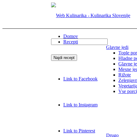
Domov
Recepti
Glavne jedi
Tople por
Hladne po
Glavne je
Mesne je
Rižote
Link to Facebook
Zelenjavn
Vegetarij
Vse porci
Link to Instagram
Link to Pinterest
Drugo