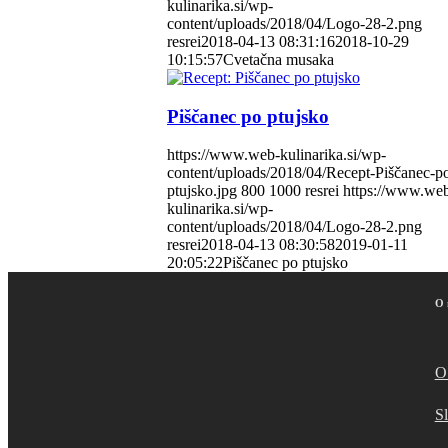
kulinarika.si/wp-
content/uploads/2018/04/Logo-28-2.png
resrei
2018-04-13 08:31:16
2018-10-29
10:15:57
Cvetačna musaka
Piščanec po ptujsko
https://www.web-kulinarika.si/wp-
content/uploads/2018/04/Recept-Piščanec-p
ptujsko.jpg
800
1000
resrei
https://www.we
kulinarika.si/wp-
content/uploads/2018/04/Logo-28-2.png
resrei
2018-04-13 08:30:58
2019-01-11
20:05:22
Piščanec po ptujsko
O 
O
S