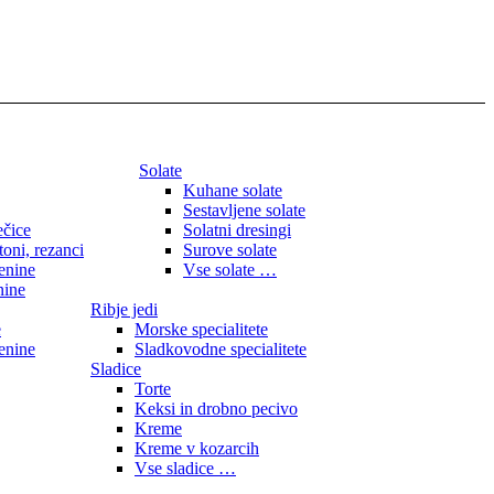
Solate
Kuhane solate
Sestavljene solate
ečice
Solatni dresingi
toni, rezanci
Surove solate
enine
Vse solate …
nine
Ribje jedi
e
Morske specialitete
enine
Sladkovodne specialitete
Sladice
Torte
Keksi in drobno pecivo
Kreme
Kreme v kozarcih
Vse sladice …