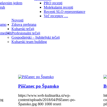
 glavnim jedem
PRO recepti
kruh
Molekularni recepti
Recepti SLO reprezentance
Več receptov …
Novosti
jamo
Zdrava prehrana
Kuharski tečaji
 medijih
Profesionalni tečaji
Gospodinjski – ljubiteljski tečaji
Kuharski team building
Piščanec po Špansko
B
https://www.web-kulinarika.si/wp-
ht
jpg
content/uploads/2018/04/Piščanec-po-
co
Špansko.jpg
800
1000
resrei
pi