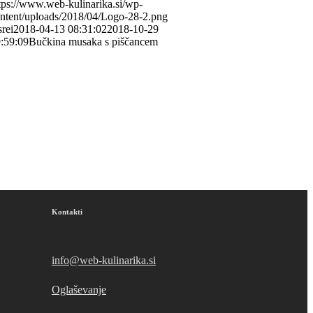
tps://www.web-kulinarika.si/wp-
ntent/uploads/2018/04/Logo-28-2.png
srei
2018-04-13 08:31:02
2018-10-29
:59:09
Bučkina musaka s piščancem
Kontakti
info@web-kulinarika.si
Oglaševanje