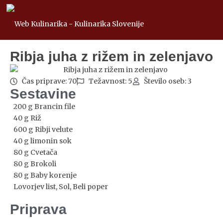
Ribja juha z rižem in zelenjavo
Čas priprave: 70
Težavnost: 5
Število oseb: 3
Sestavine
200 g Brancin file
40 g Riž
600 g Ribji velute
40 g limonin sok
80 g Cvetača
80 g Brokoli
80 g Baby korenje
Lovorjev list, Sol, Beli poper
Priprava