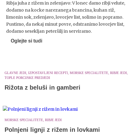
Ribja juha z rižem in zelenjavo: V lonec damo ribji velute,
dodamo na kocke narezanega brancina, kuhan riž,
limonin sok, zelenjavo, lovorjev list, solimo in popramo.
Pustimo, da nekaj minut povre, odstranimo lovorjev list,
dodamo sesekljan peteršilj in serviramo.
Oglejte si tudi
GLAVNE JEDI, IZPOSTAVLJENI RECEPTI, MORSKE SPECIALITETE, RIBJE JEDI,
TOPLE PORCIJSKE PREDJEDI
Rižota z beluši in gamberi
MORSKE SPECIALITETE, RIBJE JEDI
Polnjeni lignji z rižem in lovkami