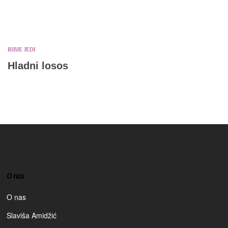
RIBJE JEDI
Hladni losos
O nas
O nas
Slaviša Amidžić