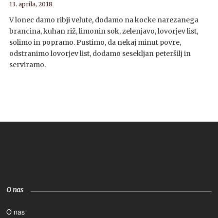
13. aprila, 2018
V lonec damo ribji velute, dodamo na kocke narezanega
brancina, kuhan riž, limonin sok, zelenjavo, lovorjev list,
solimo in popramo. Pustimo, da nekaj minut povre,
odstranimo lovorjev list, dodamo sesekljan peteršilj in
serviramo.
O nas
O nas