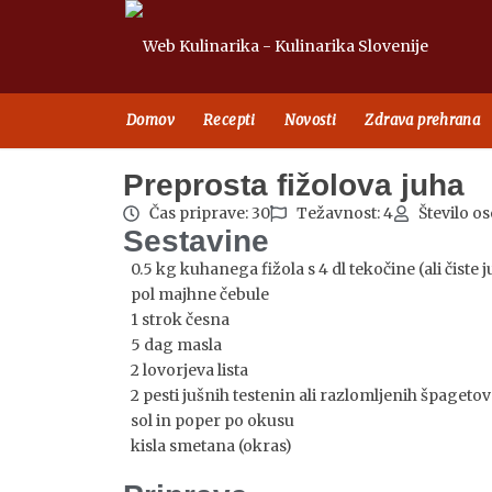
Domov
Recepti
Novosti
Zdrava prehrana
Preprosta fižolova juha
Čas priprave: 30
Težavnost: 4
Število os
Sestavine
0.5 kg kuhanega fižola s 4 dl tekočine (ali čiste 
pol majhne čebule
1 strok česna
5 dag masla
2 lovorjeva lista
2 pesti jušnih testenin ali razlomljenih špagetov
sol in poper po okusu
kisla smetana (okras)