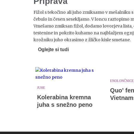
Priprava
Fižol s tekočino ali juho zmiksamo v mešalniku s
čebulo in česen sesekljamo. V loncu raztopimo m
Vmešamo zmiksan fižol, dodamo lovorjeva lista
testenine in pokrito kuhamo na najblažjem ognju
krožniku juho okrasimo z žličko kisle smetane.
Oglejte si tudi
ENOLONČNICE,
JUHE
Quo’ fen 
Kolerabina kremna
Vietnam
juha s snežno peno