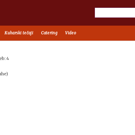
Kuharski tečaji
Catering
Video
eb: 4
juhe)