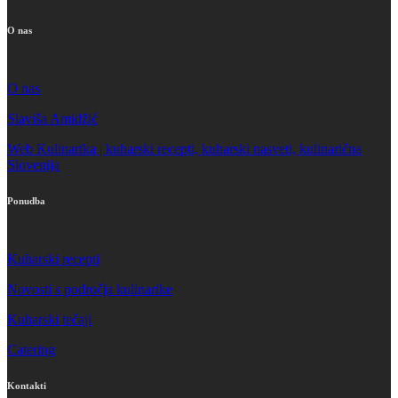
O nas
O nas
Slaviša Amidžić
Web Kulinarika | kuharski recepti, kuharski nasveti, kulinarična
Slovenija
Ponudba
Kuharski recepti
Novosti s področja kulinarike
Kuharski tečaji
Catering
Kontakti