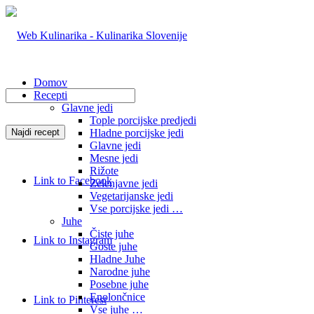
Domov
Recepti
Glavne jedi
Tople porcijske predjedi
Hladne porcijske jedi
Glavne jedi
Mesne jedi
Rižote
Link to Facebook
Zelenjavne jedi
Vegetarijanske jedi
Vse porcijske jedi …
Juhe
Čiste juhe
Link to Instagram
Goste juhe
Hladne Juhe
Narodne juhe
Posebne juhe
Enolončnice
Link to Pinterest
Vse juhe …