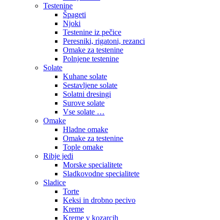
Testenine
Špageti
Njoki
Testenine iz pečice
Peresniki, rigatoni, rezanci
Omake za testenine
Polnjene testenine
Solate
Kuhane solate
Sestavljene solate
Solatni dresingi
Surove solate
Vse solate …
Omake
Hladne omake
Omake za testenine
Tople omake
Ribje jedi
Morske specialitete
Sladkovodne specialitete
Sladice
Torte
Keksi in drobno pecivo
Kreme
Kreme v kozarcih