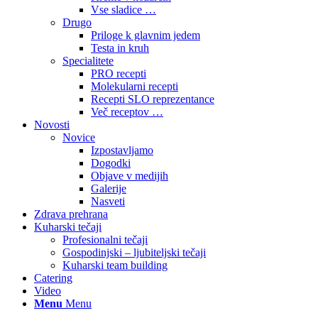
Vse sladice …
Drugo
Priloge k glavnim jedem
Testa in kruh
Specialitete
PRO recepti
Molekularni recepti
Recepti SLO reprezentance
Več receptov …
Novosti
Novice
Izpostavljamo
Dogodki
Objave v medijih
Galerije
Nasveti
Zdrava prehrana
Kuharski tečaji
Profesionalni tečaji
Gospodinjski – ljubiteljski tečaji
Kuharski team building
Catering
Video
Menu
Menu