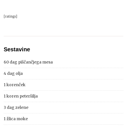
[ratings]
Sestavine
60 dag piščančjega mesa
4 dag olja
1 korenček
1 koren peteršilja
3 dag zelene
1 žlica moke