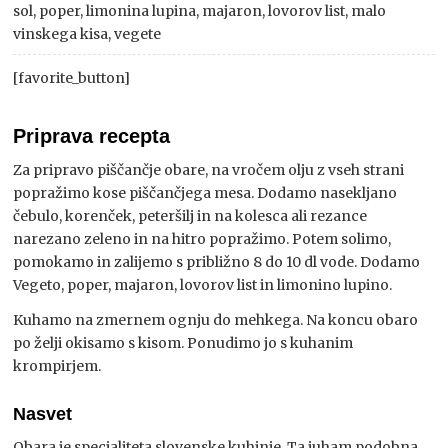
sol, poper, limonina lupina, majaron, lovorov list, malo
vinskega kisa, vegete
[favorite_button]
Priprava recepta
Za pripravo piščančje obare, na vročem olju z vseh strani
popražimo kose piščančjega mesa. Dodamo nasekljano
čebulo, korenček, peteršilj in na kolesca ali rezance
narezano zeleno in na hitro popražimo. Potem solimo,
pomokamo in zalijemo s približno 8 do 10 dl vode. Dodamo
Vegeto, poper, majaron, lovorov list in limonino lupino.
Kuhamo na zmernem ognju do mehkega. Na koncu obaro
po želji okisamo s kisom. Ponudimo jo s kuhanim
krompirjem.
Nasvet
Obara je specialiteta slovenske kuhinje. Ta juham podobna