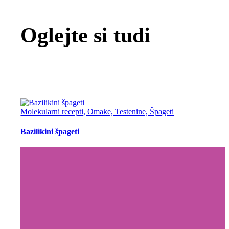
Oglejte si tudi
Molekularni recepti, Omake, Testenine, Špageti
Bazilikini špageti