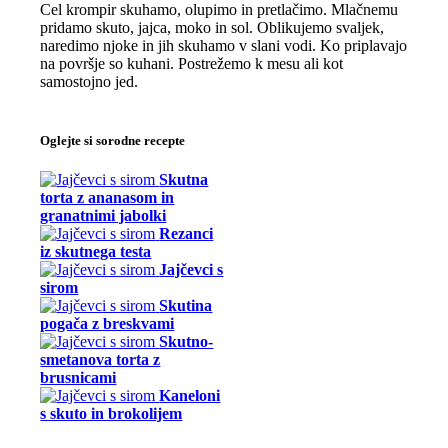
Cel krompir skuhamo, olupimo in pretlačimo. Mlačnemu
pridamo skuto, jajca, moko in sol. Oblikujemo svaljek,
naredimo njoke in jih skuhamo v slani vodi. Ko priplavajo
na površje so kuhani. Postrežemo k mesu ali kot
samostojno jed.
Oglejte si sorodne recepte
Skutna
torta z ananasom in
granatnimi jabolki
Rezanci
iz skutnega testa
Jajčevci s
sirom
Skutina
pogača z breskvami
Skutno-
smetanova torta z
brusnicami
Kaneloni
s skuto in brokolijem