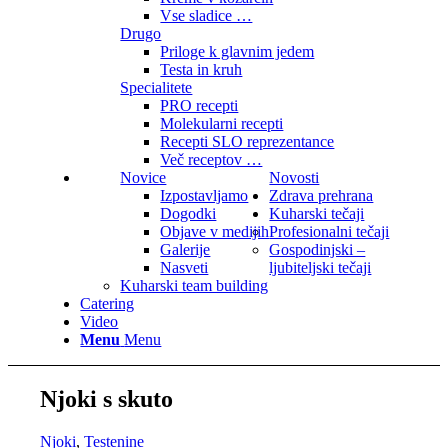
Vse sladice …
Drugo
Priloge k glavnim jedem
Testa in kruh
Specialitete
PRO recepti
Molekularni recepti
Recepti SLO reprezentance
Več receptov …
Novice
Novosti
Izpostavljamo
Zdrava prehrana
Dogodki
Kuharski tečaji
Objave v medijih
Profesionalni tečaji
Galerije
Gospodinjski –
Nasveti
ljubiteljski tečaji
Kuharski team building
Catering
Video
Menu
Menu
Njoki s skuto
Njoki
,
Testenine