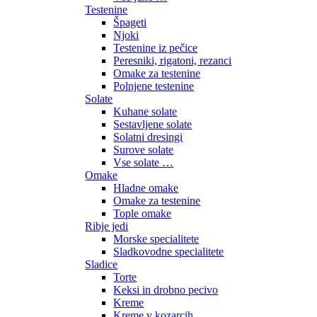
Testenine
Špageti
Njoki
Testenine iz pečice
Peresniki, rigatoni, rezanci
Omake za testenine
Polnjene testenine
Solate
Kuhane solate
Sestavljene solate
Solatni dresingi
Surove solate
Vse solate …
Omake
Hladne omake
Omake za testenine
Tople omake
Ribje jedi
Morske specialitete
Sladkovodne specialitete
Sladice
Torte
Keksi in drobno pecivo
Kreme
Kreme v kozarcih