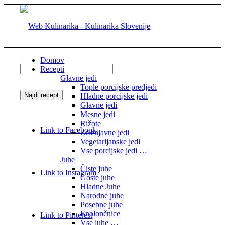
Domov
Recepti
Glavne jedi
Tople porcijske predjedi
Hladne porcijske jedi
Glavne jedi
Mesne jedi
Rižote
Link to Facebook
Zelenjavne jedi
Vegetarijanske jedi
Vse porcijske jedi …
Juhe
Čiste juhe
Link to Instagram
Goste juhe
Hladne Juhe
Narodne juhe
Posebne juhe
Enolončnice
Link to Pinterest
Vse juhe …