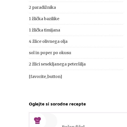
2 paradižnika
1 žlička bazilike
1 žlička timijana
4 žlice olivnega olja
sol in poper po okusu
2 žlici sesekljanega peteršilja
[favorite_button]
Oglejte si sorodne recepte
Pečen fižol