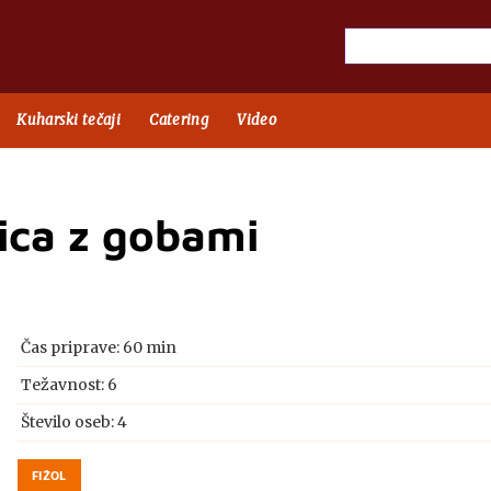
Kuharski tečaji
Catering
Video
ica z gobami
Čas priprave:
60 min
Težavnost: 6
Število oseb:
4
FIŽOL