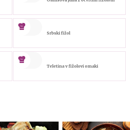
Srbski fižol
Teletina v fižolovi omaki