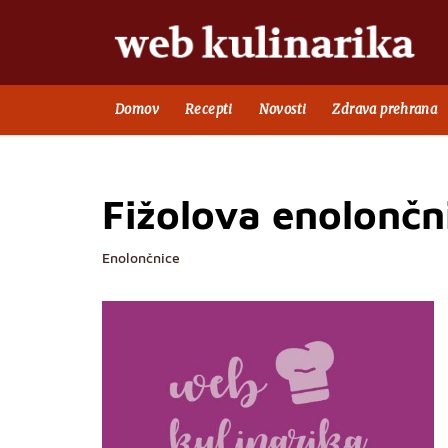
Domov
Recepti
Novosti
Zdrava prehrana
Fižolova enolončn
Enolončnice