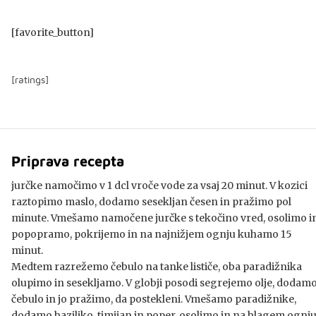
[favorite_button]
[ratings]
Priprava recepta
jurčke namočimo v 1 dcl vroče vode za vsaj 20 minut. V kozici
raztopimo maslo, dodamo sesekljan česen in pražimo pol
minute. Vmešamo namočene jurčke s tekočino vred, osolimo i
popopramo, pokrijemo in na najnižjem ognju kuhamo 15
minut.
Medtem razrežemo čebulo na tanke lističe, oba paradižnika
olupimo in sesekljamo. V globji posodi segrejemo olje, dodam
čebulo in jo pražimo, da postekleni. Vmešamo paradižnike,
dodamo baziliko, timijan in poper, osolimo in na blagem ognj