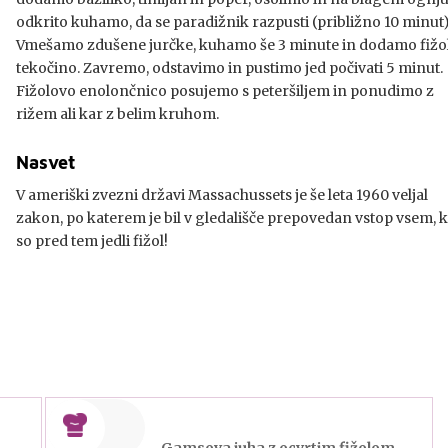
odkrito kuhamo, da se paradižnik razpusti (približno 10 minut)
Vmešamo zdušene jurčke, kuhamo še 3 minute in dodamo fižol
tekočino. Zavremo, odstavimo in pustimo jed počivati 5 minut.
Fižolovo enolončnico posujemo s peteršiljem in ponudimo z
rižem ali kar z belim kruhom.
Nasvet
V ameriški zvezni državi Massachussets je še leta 1960 veljal
zakon, po katerem je bil v gledališče prepovedan vstop vsem, k
so pred tem jedli fižol!
Gamsova juha z ocvrtim fižolom