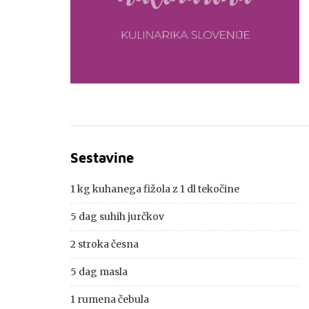
Sestavine
1 kg kuhanega fižola z 1 dl tekočine
5 dag suhih jurčkov
2 stroka česna
5 dag masla
1 rumena čebula