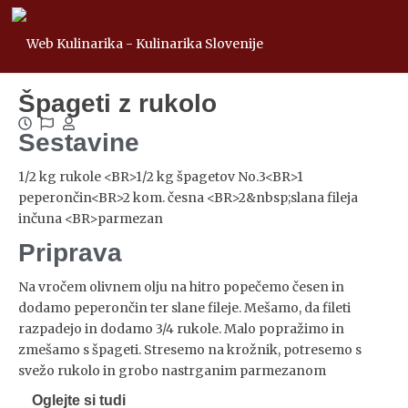
Špageti z rukolo
Sestavine
1/2 kg rukole <BR>1/2 kg špagetov No.3<BR>1
peperončin<BR>2 kom. česna <BR>2&nbsp;slana fileja
inčuna <BR>parmezan
Priprava
Na vročem olivnem olju na hitro popečemo česen in
dodamo peperončin ter slane fileje. Mešamo, da fileti
razpadejo in dodamo 3/4 rukole. Malo popražimo in
zmešamo s špageti. Stresemo na krožnik, potresemo s
svežo rukolo in grobo nastrganim parmezanom
Oglejte si tudi