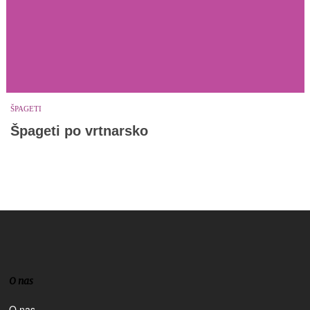
ŠPAGETI
Špageti po vrtnarsko
O nas
O nas