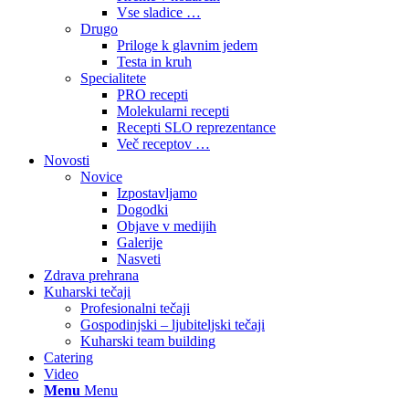
Vse sladice …
Drugo
Priloge k glavnim jedem
Testa in kruh
Specialitete
PRO recepti
Molekularni recepti
Recepti SLO reprezentance
Več receptov …
Novosti
Novice
Izpostavljamo
Dogodki
Objave v medijih
Galerije
Nasveti
Zdrava prehrana
Kuharski tečaji
Profesionalni tečaji
Gospodinjski – ljubiteljski tečaji
Kuharski team building
Catering
Video
Menu
Menu