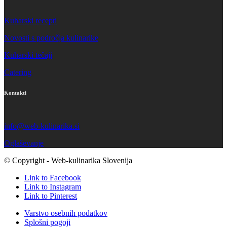
Kuharski recepti
Novosti s področja kulinarike
Kuharski tečaji
Catering
Kontakti
info@web-kulinarika.si
Oglaševanje
© Copyright - Web-kulinarika Slovenija
Link to Facebook
Link to Instagram
Link to Pinterest
Varstvo osebnih podatkov
Splošni pogoji