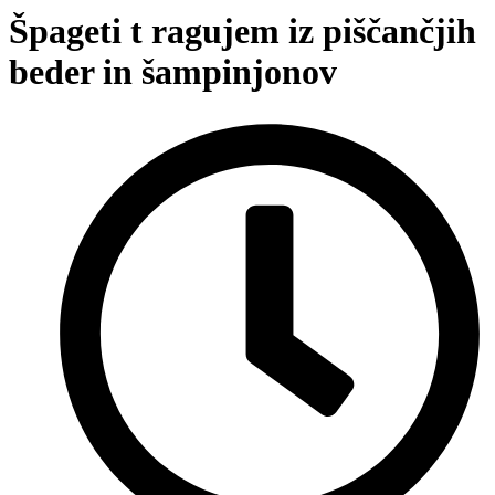
Špageti t ragujem iz piščančjih
beder in šampinjonov