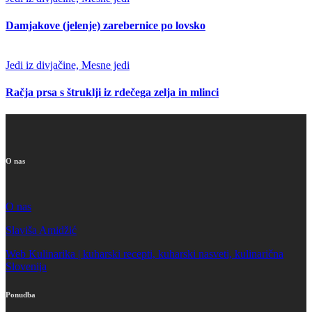
Damjakove (jelenje) zarebernice po lovsko
Jedi iz divjačine, Mesne jedi
Račja prsa s štruklji iz rdečega zelja in mlinci
O nas
O nas
Slaviša Amidžić
Web Kulinarika | kuharski recepti, kuharski nasveti, kulinarična
Slovenija
Ponudba