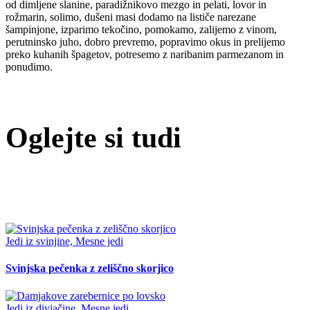
od dimljene slanine, paradižnikovo mezgo in pelati, lovor in
rožmarin, solimo, dušeni masi dodamo na lističe narezane
šampinjone, izparimo tekočino, pomokamo, zalijemo z vinom,
perutninsko juho, dobro prevremo, popravimo okus in prelijemo
preko kuhanih špagetov, potresemo z naribanim parmezanom in
ponudimo.
Oglejte si tudi
Jedi iz svinjine, Mesne jedi
Svinjska pečenka z zeliščno skorjico
Jedi iz divjačine, Mesne jedi