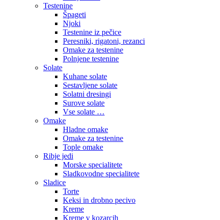
Testenine
Špageti
Njoki
Testenine iz pečice
Peresniki, rigatoni, rezanci
Omake za testenine
Polnjene testenine
Solate
Kuhane solate
Sestavljene solate
Solatni dresingi
Surove solate
Vse solate …
Omake
Hladne omake
Omake za testenine
Tople omake
Ribje jedi
Morske specialitete
Sladkovodne specialitete
Sladice
Torte
Keksi in drobno pecivo
Kreme
Kreme v kozarcih