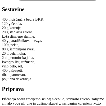
Sestavine
400 g piščančja bedra BKK,
120 g čebula,
20 g korenje,
20 g steblasta zelena,
koža dimljene slanine,
40 g paradižnikova mezga,
100g pelati,
80 g šampinjoni sveži,
20 g bela moka,
2 dl perutninska juha,
lovorjev list, rožmarin,
vino belo, sol,
400 g špageti,
riban parmezan,
poljubna dekoracija.
Priprava
Piščančja bedra zmeljemo skupaj s čebulo, steblasto zeleno, zalijemo
z malo vode ali juhe in dušimo skupaj z naribanim korenjem, kožo