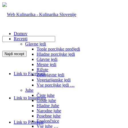
Domov
Recepti
Glavne jedi
Tople porcijske predjedi
Hladne porcijske jedi
Glavne jedi
Mesne jedi
Rižote
Link to Facebook
Zelenjavne jedi
Vegetarijanske jedi
Vse porcijske jedi …
Juhe
Čiste juhe
Link to Instagram
Goste juhe
Hladne Juhe
Narodne juhe
Posebne juhe
Enolončnice
Link to Pinterest
Vse juhe …