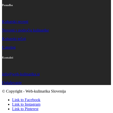
Ponudba
Kuharski recepti
Novosti s področja kulinarike
Kuharski tečaji
Catering
Kontakti
info@web-kulinarika.si
Oglaševanje
© Copyright - Web-kulinarika Slovenija
Link to Facebook
Link to Instagram
Link to Pinterest