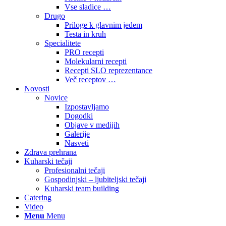
Vse sladice …
Drugo
Priloge k glavnim jedem
Testa in kruh
Specialitete
PRO recepti
Molekularni recepti
Recepti SLO reprezentance
Več receptov …
Novosti
Novice
Izpostavljamo
Dogodki
Objave v medijih
Galerije
Nasveti
Zdrava prehrana
Kuharski tečaji
Profesionalni tečaji
Gospodinjski – ljubiteljski tečaji
Kuharski team building
Catering
Video
Menu
Menu