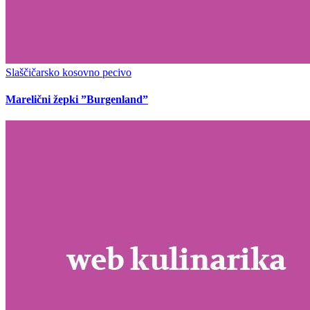
Slaščičarsko kosovno pecivo
Marelični žepki ”Burgenland”