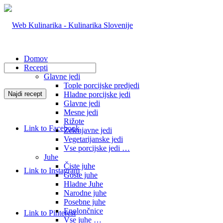
Domov
Recepti
Glavne jedi
Tople porcijske predjedi
Hladne porcijske jedi
Glavne jedi
Mesne jedi
Rižote
Link to Facebook
Zelenjavne jedi
Vegetarijanske jedi
Vse porcijske jedi …
Juhe
Čiste juhe
Link to Instagram
Goste juhe
Hladne Juhe
Narodne juhe
Posebne juhe
Enolončnice
Link to Pinterest
Vse juhe …