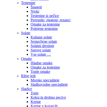
Testenine
Špageti
Njoki
Testenine iz pečice
Peresniki, rigatoni, rezanci
Omake za testenine
Polnjene testenine
Solate
Kuhane solate
Sestavljene solate
Solatni dresingi
Surove solate
Vse solate …
Omake
Hladne omake
Omake za testenine
Tople omake
Ribje jedi
Morske specialitete
Sladkovodne specialitete
Sladice
Torte
Keksi in drobno pecivo
Kreme
Kreme v kozarcih