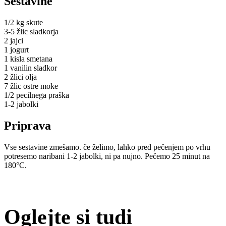
Sestavine
1/2 kg skute
3-5 žlic sladkorja
2 jajci
1 jogurt
1 kisla smetana
1 vanilin sladkor
2 žlici olja
7 žlic ostre moke
1/2 pecilnega praška
1-2 jabolki
Priprava
Vse sestavine zmešamo. če želimo, lahko pred pečenjem po vrhu
potresemo naribani 1-2 jabolki, ni pa nujno. Pečemo 25 minut na
180°C.
Oglejte si tudi