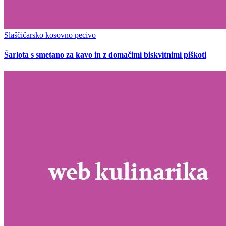
Slaščičarsko kosovno pecivo
Šarlota s smetano za kavo in z domačimi biskvitnimi piškoti