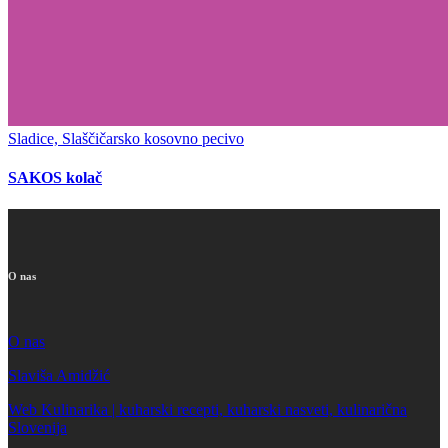
Sladice, Slaščičarsko kosovno pecivo
SAKOS kolač
O nas
O nas
Slaviša Amidžić
Web Kulinarika | kuharski recepti, kuharski nasveti, kulinarična
Slovenija