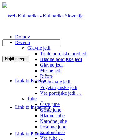
Domov
Recepti
Glavne jedi
Tople porcijske predjedi
Hladne porcijske jedi
Glavne jedi
Mesne jedi
Rižote
Link to Facebook
Zelenjavne jedi
Vegetarijanske jedi
Vse porcijske jedi …
Juhe
Čiste juhe
Link to Instagram
Goste juhe
Hladne Juhe
Narodne juhe
Posebne juhe
Enolončnice
Link to Pinterest
Vse juhe …