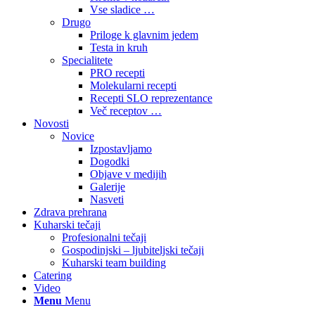
Vse sladice …
Drugo
Priloge k glavnim jedem
Testa in kruh
Specialitete
PRO recepti
Molekularni recepti
Recepti SLO reprezentance
Več receptov …
Novosti
Novice
Izpostavljamo
Dogodki
Objave v medijih
Galerije
Nasveti
Zdrava prehrana
Kuharski tečaji
Profesionalni tečaji
Gospodinjski – ljubiteljski tečaji
Kuharski team building
Catering
Video
Menu
Menu