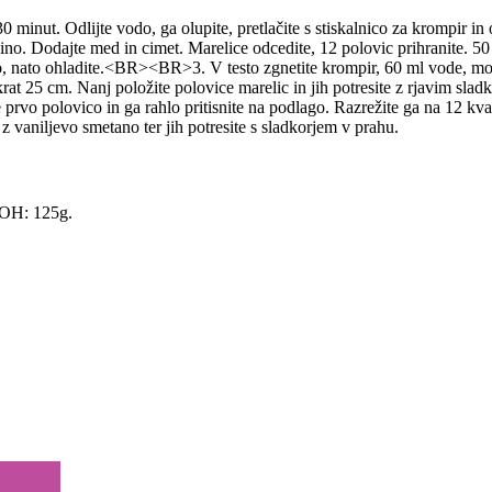
30 minut. Odlijte vodo, ga olupite, pretlačite s stiskalnico za krompir
no. Dodajte med in cimet. Marelice odcedite, 12 polovic prihranite. 50 g
o, nato ohladite.<BR><BR>3. V testo zgnetite krompir, 60 ml vode, moko
 krat 25 cm. Nanj položite polovice marelic in jih potresite z rjavim sl
jte prvo polovico in ga rahlo pritisnite na podlago. Razrežite ga na 12
z vaniljevo smetano ter jih potresite s sladkorjem v prahu.
, OH: 125g.