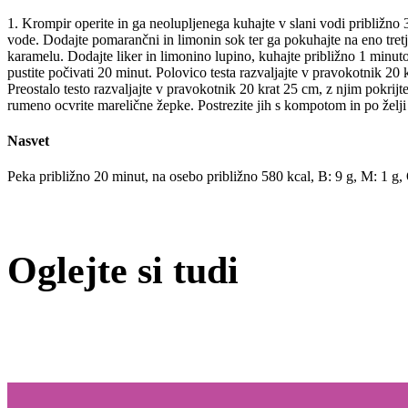
1. Krompir operite in ga neolupljenega kuhajte v slani vodi približno 
vode. Dodajte pomarančni in limonin sok ter ga pokuhajte na eno tretji
karamelu. Dodajte liker in limonino lupino, kuhajte približno 1 minut
pustite počivati 20 minut. Polovico testa razvaljajte v pravokotnik 20
Preostalo testo razvaljajte v pravokotnik 20 krat 25 cm, z njim pokri
rumeno ocvrite marelične žepke. Postrezite jih s kompotom in po želji 
Nasvet
Peka približno 20 minut, na osebo približno 580 kcal, B: 9 g, M: 1 g
Oglejte si tudi