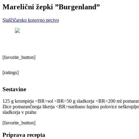
Marelični žepki ”Burgenland”
Slaščičarsko kosovno pecivo
[favorite_button]
[ratings]
Sestavine
125 g krompirja <BR>sol <BR>50 g sladkorja <BR>200 ml pomaran
žlice pomarančnega likerja <BR>naribano lupino polovice neškro
sladkorja v prahu
[favorite_button]
Priprava recepta