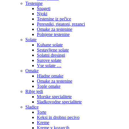
Testenine
Špageti
Njoki
Testenine iz pečice
Peresniki, rigatoni, rezanci
Omake za testenine
Polnjene testenine
Solate
Kuhane solate
Sestavljene solate
Solatni dresingi
Surove solate
Vse solate …
Omake
Hladne omake
Omake za testenine
Tople omake
Ribje jedi
Morske specialitete
Sladkovodne specialitete
Sladice
Torte
Keksi in drobno pecivo
Kreme
Kreme v kozarcih