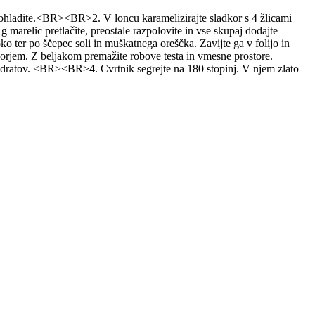
 in ohladite.<BR><BR>2. V loncu karamelizirajte sladkor s 4 žlicami
 marelic pretlačite, preostale razpolovite in vse skupaj dodajte
 ter po ščepec soli in muškatnega oreščka. Zavijte ga v folijo in
adkorjem. Z beljakom premažite robove testa in vmesne prostore.
 kvadratov. <BR><BR>4. Cvrtnik segrejte na 180 stopinj. V njem zlato