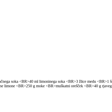
čnega soka <BR>40 ml limoninega soka <BR>3 žlice medu <BR>1 šče
pljene limone <BR>250 g moke <BR>muškatni orešček <BR>40 g rjave