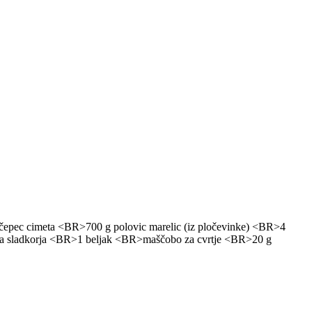
pec cimeta <BR>700 g polovic marelic (iz pločevinke) <BR>4
ga sladkorja <BR>1 beljak <BR>maščobo za cvrtje <BR>20 g