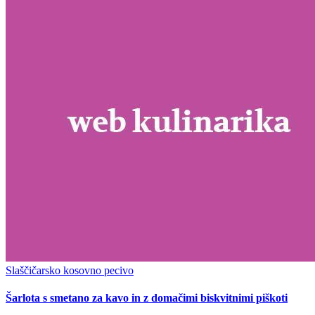
Slaščičarsko kosovno pecivo
Šarlota s smetano za kavo in z domačimi biskvitnimi piškoti