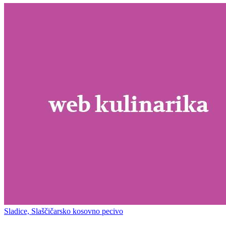
Sladice, Slaščičarsko kosovno pecivo