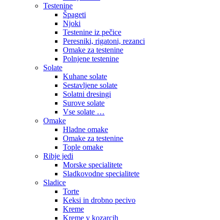
Testenine
Špageti
Njoki
Testenine iz pečice
Peresniki, rigatoni, rezanci
Omake za testenine
Polnjene testenine
Solate
Kuhane solate
Sestavljene solate
Solatni dresingi
Surove solate
Vse solate …
Omake
Hladne omake
Omake za testenine
Tople omake
Ribje jedi
Morske specialitete
Sladkovodne specialitete
Sladice
Torte
Keksi in drobno pecivo
Kreme
Kreme v kozarcih