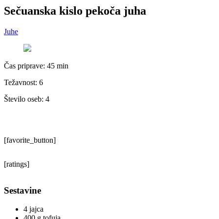
Sečuanska kislo pekoča juha
Juhe
Čas priprave:
45 min
Težavnost: 6
Število oseb:
4
[favorite_button]
[ratings]
Sestavine
4 jajca
400 g tofuja