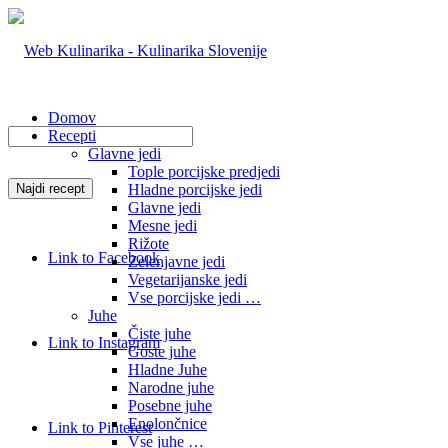
Domov
Recepti
Glavne jedi
Tople porcijske predjedi
Hladne porcijske jedi
Glavne jedi
Mesne jedi
Rižote
Link to Facebook
Zelenjavne jedi
Vegetarijanske jedi
Vse porcijske jedi …
Juhe
Čiste juhe
Link to Instagram
Goste juhe
Hladne Juhe
Narodne juhe
Posebne juhe
Enolončnice
Link to Pinterest
Vse juhe …