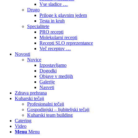
Vse sladice …
Drugo
Priloge k glavnim jedem
Testa in kruh
Specialitete
PRO recepti
Molekularni recepti
Recepti SLO reprezentance
Več receptov …
Novosti
Novice
Izpostavljamo
Dogodki
Objave v medijih
Galerije
Nasveti
Zdrava prehrana
Kuharski tečaji
Profesionalni tečaji
Gospodinjski – ljubiteljski tečaji
Kuharski team building
Catering
Video
Menu
Menu