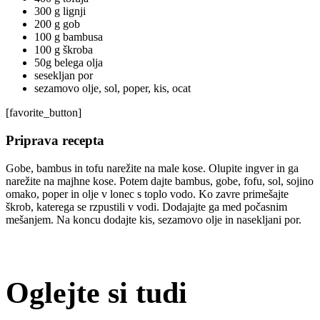
300 g lignji
200 g gob
100 g bambusa
100 g škroba
50g belega olja
sesekljan por
sezamovo olje, sol, poper, kis, ocat
[favorite_button]
Priprava recepta
Gobe, bambus in tofu narežite na male kose. Olupite ingver in ga
narežite na majhne kose. Potem dajte bambus, gobe, fofu, sol, sojino
omako, poper in olje v lonec s toplo vodo. Ko zavre primešajte
škrob, katerega se rzpustili v vodi. Dodajajte ga med počasnim
mešanjem. Na koncu dodajte kis, sezamovo olje in nasekljani por.
Oglejte si tudi