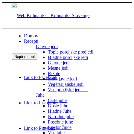
Domov
Recepti
Glavne jedi
Tople porcijske predjedi
Hladne porcijske jedi
Glavne jedi
Mesne jedi
Rižote
Link to Facebook
Zelenjavne jedi
Vegetarijanske jedi
Vse porcijske jedi …
Juhe
Čiste juhe
Link to Instagram
Goste juhe
Hladne Juhe
Narodne juhe
Posebne juhe
Enolončnice
Link to Pinterest
Vse juhe …