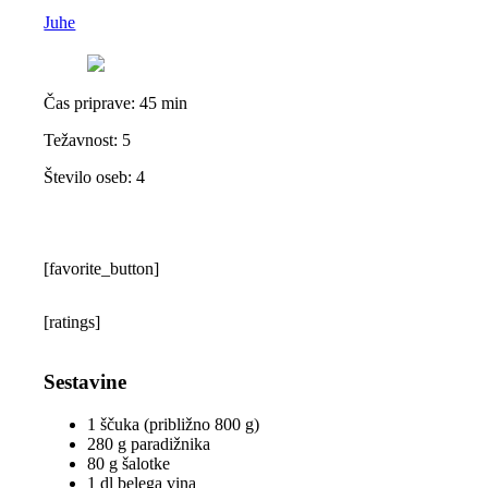
Juhe
Čas priprave:
45 min
Težavnost: 5
Število oseb:
4
[favorite_button]
[ratings]
Sestavine
1 ščuka (približno 800 g)
280 g paradižnika
80 g šalotke
1 dl belega vina