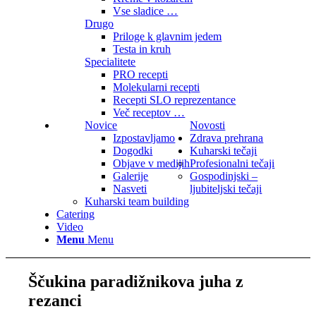
Vse sladice …
Drugo
Priloge k glavnim jedem
Testa in kruh
Specialitete
PRO recepti
Molekularni recepti
Recepti SLO reprezentance
Več receptov …
Novice
Novosti
Izpostavljamo
Zdrava prehrana
Dogodki
Kuharski tečaji
Objave v medijih
Profesionalni tečaji
Galerije
Gospodinjski –
Nasveti
ljubiteljski tečaji
Kuharski team building
Catering
Video
Menu
Menu
Ščukina paradižnikova juha z
rezanci