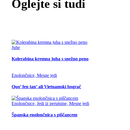
Oglejte si tudi
Juhe
Kolerabina kremna juha s snežno peno
Enolončnice, Mesne jedi
Quo’ fen tan’ ali Vietnamski bograč
Enolončnice, Jedi iz perutnine, Mesne jedi
Španska enolončnica s piščancem