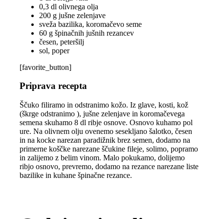
0,3 dl olivnega olja
200 g jušne zelenjave
sveža bazilika, koromačevo seme
60 g špinačnih jušnih rezancev
česen, peteršilj
sol, poper
[favorite_button]
Priprava recepta
Ščuko filiramo in odstranimo kožo. Iz glave, kosti, kož
(škrge odstranimo ), jušne zelenjave in koromačevega
semena skuhamo 8 dl ribje osnove. Osnovo kuhamo pol
ure. Na olivnem olju ovenemo sesekljano šalotko, česen
in na kocke narezan paradižnik brez semen, dodamo na
primerne koščke narezane ščukine fileje, solimo, popramo
in zalijemo z belim vinom. Malo pokukamo, dolijemo
ribjo osnovo, prevremo, dodamo na rezance narezane liste
bazilike in kuhane špinačne rezance.