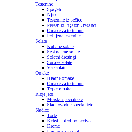
Testenine
Špageti
Njoki
Testenine iz pečice
Peresniki, rigatoni, rezanci
Omake za testenine
Polnjene testenine
Solate
Kuhane solate
Sestavljene solate
Solatni dresingi
Surove solate
Vse solate …
Omake
Hladne omake
Omake za testenine
Tople omake
Ribje jedi
Morske specialitete
Sladkovodne specialitete
Sladice
Torte
Keksi in drobno pecivo
Kreme
Kreme v kozarcih