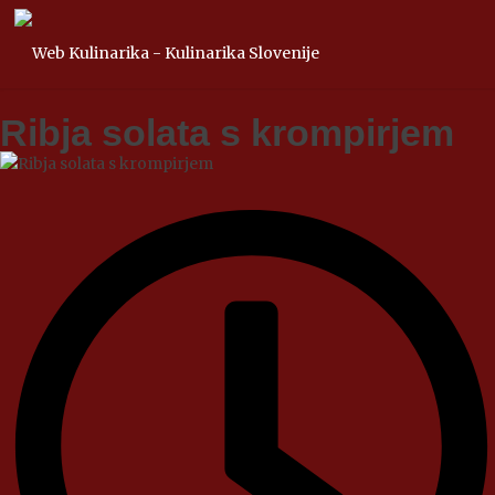
Ribja solata s krompirjem