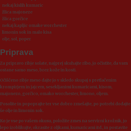
nekaj kislih kumaric
žlica majoneze
žlica gorčice
nekaj kapljic omake worchester
limonin sok in malo kisa
olje, sol, poper
Priprava
Za pripravo ribje solate, najprej skuhajte ribo, jo očistite, da vam
ostane samo meso, brez kože in kosti.
Očiščeno ribje meso dajte jo v skledo skupaj s pretlačenim
krompirjem in jajcem, sesekljanimi kumaricami, kisom,
majonezo, gorčico, omako worchester, limono, oljem.
Posolite in popoprajte ter vse dobro zmešajte, po potrebi dodajte
še olje in limonin sok.
Ko je vse po vašem okusu, položite zmes na servirni krožnik, jo
lepo izoblikujte, okrasite z oljkami, kumaricami itd., in postavite