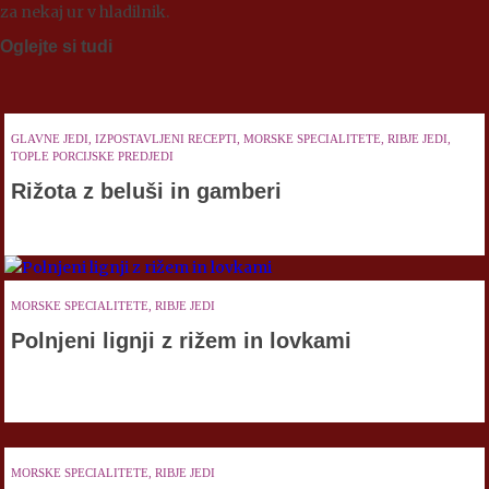
za nekaj ur v hladilnik.
Oglejte si tudi
GLAVNE JEDI, IZPOSTAVLJENI RECEPTI, MORSKE SPECIALITETE, RIBJE JEDI,
TOPLE PORCIJSKE PREDJEDI
Rižota z beluši in gamberi
MORSKE SPECIALITETE, RIBJE JEDI
Polnjeni lignji z rižem in lovkami
MORSKE SPECIALITETE, RIBJE JEDI