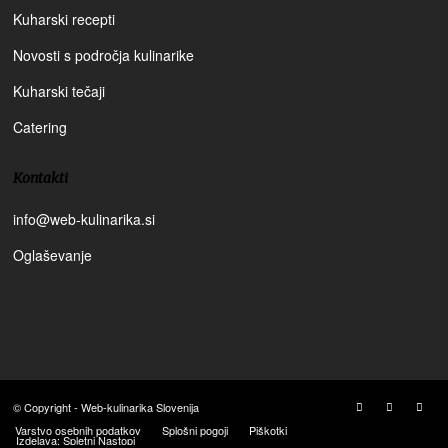
Kuharski recepti
Novosti s področja kulinarike
Kuharski tečaji
Catering
Kontakti
info@web-kulinarika.si
Oglaševanje
© Copyright - Web-kulinarika Slovenija
Varstvo osebnih podatkov
Splošni pogoji
Piškotki
Izdelava: Spletni Nastopi