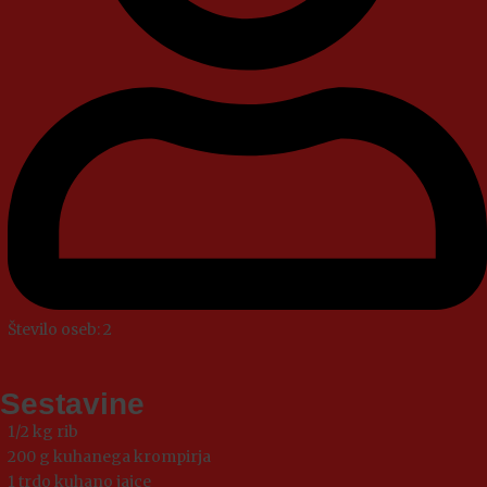
Število oseb: 2
Sestavine
1/2 kg rib
200 g kuhanega krompirja
1 trdo kuhano jajce