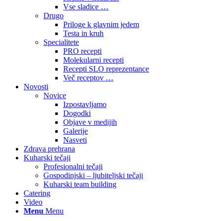
Vse sladice …
Drugo
Priloge k glavnim jedem
Testa in kruh
Specialitete
PRO recepti
Molekularni recepti
Recepti SLO reprezentance
Več receptov …
Novosti
Novice
Izpostavljamo
Dogodki
Objave v medijih
Galerije
Nasveti
Zdrava prehrana
Kuharski tečaji
Profesionalni tečaji
Gospodinjski – ljubiteljski tečaji
Kuharski team building
Catering
Video
Menu
Menu