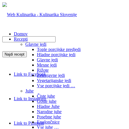
Domov
Recepti
Glavne jedi
Tople porcijske predjedi
Hladne porcijske jedi
Glavne jedi
Mesne jedi
Rižote
Link to Facebook
Zelenjavne jedi
Vegetarijanske jedi
Vse porcijske jedi …
Juhe
Čiste juhe
Link to Instagram
Goste juhe
Hladne Juhe
Narodne juhe
Posebne juhe
Enolončnice
Link to Pinterest
Vse juhe …