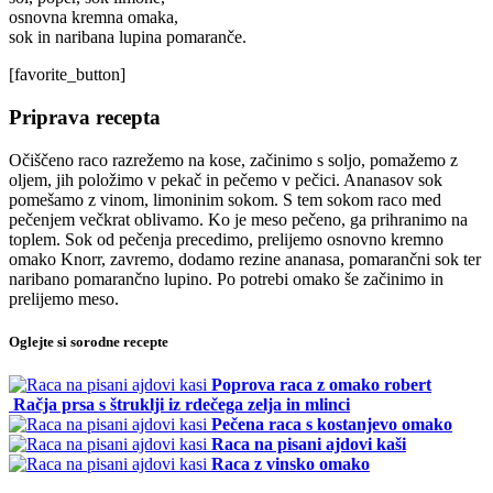
osnovna kremna omaka,
sok in naribana lupina pomaranče.
[favorite_button]
Priprava recepta
Očiščeno raco razrežemo na kose, začinimo s soljo, pomažemo z
oljem, jih položimo v pekač in pečemo v pečici. Ananasov sok
pomešamo z vinom, limoninim sokom. S tem sokom raco med
pečenjem večkrat oblivamo. Ko je meso pečeno, ga prihranimo na
toplem. Sok od pečenja precedimo, prelijemo osnovno kremno
omako Knorr, zavremo, dodamo rezine ananasa, pomarančni sok ter
naribano pomarančno lupino. Po potrebi omako še začinimo in
prelijemo meso.
Oglejte si sorodne recepte
Poprova raca z omako robert
Račja prsa s štruklji iz rdečega zelja in mlinci
Pečena raca s kostanjevo omako
Raca na pisani ajdovi kaši
Raca z vinsko omako