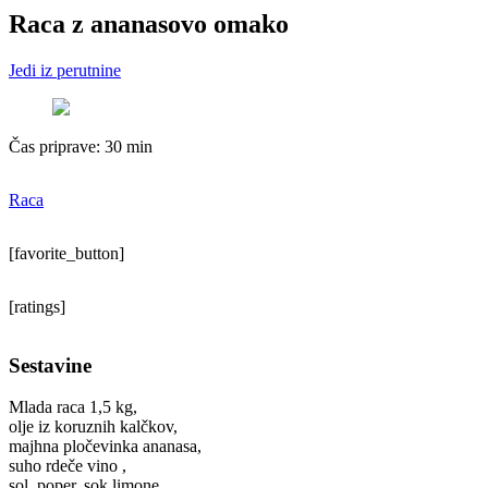
Raca z ananasovo omako
Jedi iz perutnine
Čas priprave:
30 min
Raca
[favorite_button]
[ratings]
Sestavine
Mlada raca 1,5 kg,
olje iz koruznih kalčkov,
majhna pločevinka ananasa,
suho rdeče vino ,
sol, poper, sok limone,