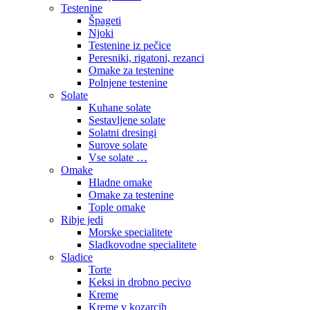
Testenine
Špageti
Njoki
Testenine iz pečice
Peresniki, rigatoni, rezanci
Omake za testenine
Polnjene testenine
Solate
Kuhane solate
Sestavljene solate
Solatni dresingi
Surove solate
Vse solate …
Omake
Hladne omake
Omake za testenine
Tople omake
Ribje jedi
Morske specialitete
Sladkovodne specialitete
Sladice
Torte
Keksi in drobno pecivo
Kreme
Kreme v kozarcih