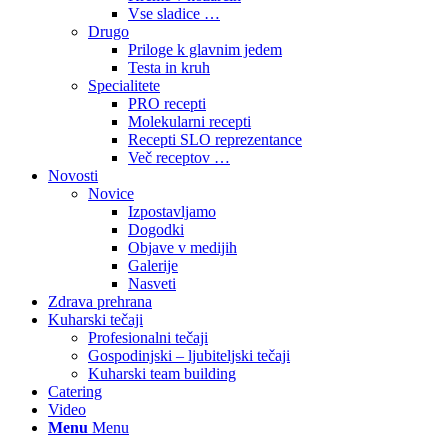
Vse sladice …
Drugo
Priloge k glavnim jedem
Testa in kruh
Specialitete
PRO recepti
Molekularni recepti
Recepti SLO reprezentance
Več receptov …
Novosti
Novice
Izpostavljamo
Dogodki
Objave v medijih
Galerije
Nasveti
Zdrava prehrana
Kuharski tečaji
Profesionalni tečaji
Gospodinjski – ljubiteljski tečaji
Kuharski team building
Catering
Video
Menu
Menu