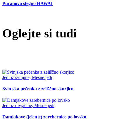
Puranovo stegno HAWAI
Oglejte si tudi
Jedi iz svinjine, Mesne jedi
Svinjska pečenka z zeliščno skorjico
Jedi iz divjačine, Mesne jedi
Damjakove (jelenje) zarebernice po lovsko