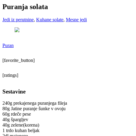
Puranja solata
Jedi iz perutnine
,
Kuhane solate
,
Mesne jedi
Puran
[favorite_button]
[ratings]
Sestavine
240g prekajenega puranjega fileja
80g Jatine puranje šunke v ovoju
60g rdeče pese
40g špargljev
40g zelene(korena)
1 trdo kuhan beljak
2dl majoneze