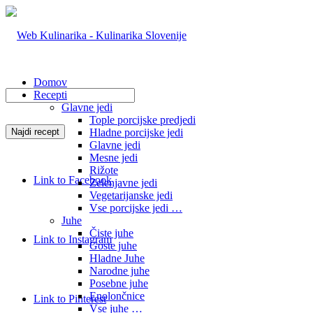
Domov
Recepti
Glavne jedi
Tople porcijske predjedi
Hladne porcijske jedi
Glavne jedi
Mesne jedi
Rižote
Link to Facebook
Zelenjavne jedi
Vegetarijanske jedi
Vse porcijske jedi …
Juhe
Čiste juhe
Link to Instagram
Goste juhe
Hladne Juhe
Narodne juhe
Posebne juhe
Enolončnice
Link to Pinterest
Vse juhe …