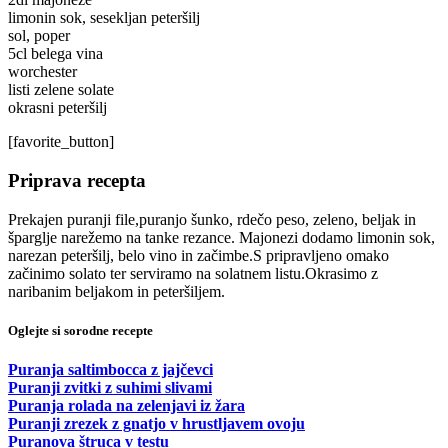
limonin sok, sesekljan peteršilj
sol, poper
5cl belega vina
worchester
listi zelene solate
okrasni peteršilj
[favorite_button]
Priprava recepta
Prekajen puranji file,puranjo šunko, rdečo peso, zeleno, beljak in
šparglje narežemo na tanke rezance. Majonezi dodamo limonin sok,
narezan peteršilj, belo vino in začimbe.S pripravljeno omako
začinimo solato ter serviramo na solatnem listu.Okrasimo z
naribanim beljakom in peteršiljem.
Oglejte si sorodne recepte
Puranja saltimbocca z jajčevci
Puranji zvitki z suhimi slivami
Puranja rolada na zelenjavi iz žara
Puranji zrezek z gnatjo v hrustljavem ovoju
Puranova štruca v testu