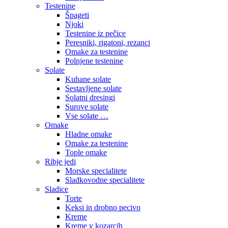
Testenine
Špageti
Njoki
Testenine iz pečice
Peresniki, rigatoni, rezanci
Omake za testenine
Polnjene testenine
Solate
Kuhane solate
Sestavljene solate
Solatni dresingi
Surove solate
Vse solate …
Omake
Hladne omake
Omake za testenine
Tople omake
Ribje jedi
Morske specialitete
Sladkovodne specialitete
Sladice
Torte
Keksi in drobno pecivo
Kreme
Kreme v kozarcih