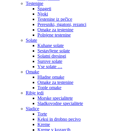
Testenine
Špageti
Njoki
Testenine iz pečice
Peresniki, rigatoni, rezanci
Omake za testenine
Polnjene testenine
Solate
Kuhane solate
Sestavljene solate
Solatni dresingi
Surove solate
Vse solate …
Omake
Hladne omake
Omake za testenine
Tople omake
Ribje jedi
Morske specialitete
Sladkovodne specialitete
Sladice
Torte
Keksi in drobno pecivo
Kreme
Kreme v kozarcih