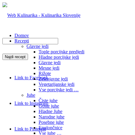
Domov
Recepti
Glavne jedi
Tople porcijske predjedi
Hladne porcijske jedi
Glavne jedi
Mesne jedi
Rižote
Link to Facebook
Zelenjavne jedi
Vegetarijanske jedi
Vse porcijske jedi …
Juhe
Čiste juhe
Link to Instagram
Goste juhe
Hladne Juhe
Narodne juhe
Posebne juhe
Enolončnice
Link to Pinterest
Vse juhe …