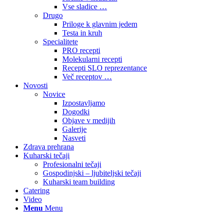
Vse sladice …
Drugo
Priloge k glavnim jedem
Testa in kruh
Specialitete
PRO recepti
Molekularni recepti
Recepti SLO reprezentance
Več receptov …
Novosti
Novice
Izpostavljamo
Dogodki
Objave v medijih
Galerije
Nasveti
Zdrava prehrana
Kuharski tečaji
Profesionalni tečaji
Gospodinjski – ljubiteljski tečaji
Kuharski team building
Catering
Video
Menu
Menu