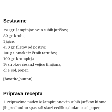
Sestavine
250 gr. šampinjonov in suhih jurčkov;
80 gr. kruha;
1 jajce;
450 gr. filetov od postrvi;
100 gr. omake iz črnih tartufov;
300 gr. krompirja
14 strokov česan;1 vejico timijana;
olje, sol, poper.
[favorite_button]
Priprava recepta
1. Pripravimo nadev iz šampinjonov in suhih jurčkov, ki smo
jih predhodno spasirali skozi cedilko, dodamo sol poper,