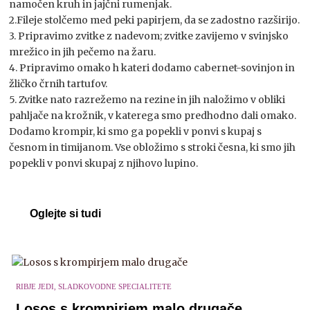
namočen kruh in jajčni rumenjak.
2.Fileje stolčemo med peki papirjem, da se zadostno razširijo.
3. Pripravimo zvitke z nadevom; zvitke zavijemo v svinjsko
mrežico in jih pečemo na žaru.
4. Pripravimo omako h kateri dodamo cabernet-sovinjon in
žličko črnih tartufov.
5. Zvitke nato razrežemo na rezine in jih naložimo v obliki
pahljače na krožnik, v katerega smo predhodno dali omako.
Dodamo krompir, ki smo ga popekli v ponvi s kupaj s
česnom in timijanom. Vse obložimo s stroki česna, ki smo jih
popekli v ponvi skupaj z njihovo lupino.
Oglejte si tudi
RIBJE JEDI, SLADKOVODNE SPECIALITETE
Losos s krompirjem malo drugače