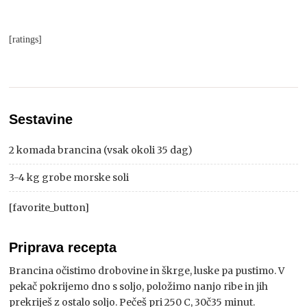
[ratings]
Sestavine
2 komada brancina (vsak okoli 35 dag)
3-4 kg grobe morske soli
[favorite_button]
Priprava recepta
Brancina očistimo drobovine in škrge, luske pa pustimo. V
pekač pokrijemo dno s soljo, položimo nanjo ribe in jih
prekriješ z ostalo soljo. Pečeš pri 250 C, 30č35 minut.