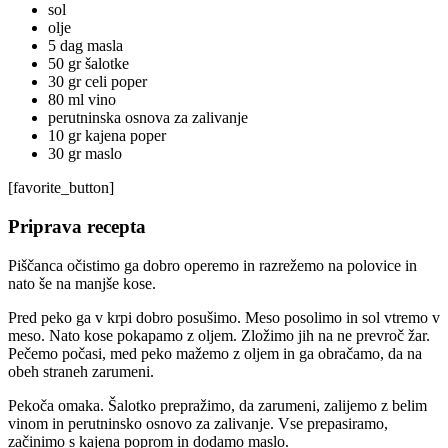
sol
olje
5 dag masla
50 gr šalotke
30 gr celi poper
80 ml vino
perutninska osnova za zalivanje
10 gr kajena poper
30 gr maslo
[favorite_button]
Priprava recepta
Piščanca očistimo ga dobro operemo in razrežemo na polovice in
nato še na manjše kose.
Pred peko ga v krpi dobro posušimo. Meso posolimo in sol vtremo v
meso. Nato kose pokapamo z oljem. Zložimo jih na ne prevroč žar.
Pečemo počasi, med peko mažemo z oljem in ga obračamo, da na
obeh straneh zarumeni.
Pekoča omaka. Šalotko prepražimo, da zarumeni, zalijemo z belim
vinom in perutninsko osnovo za zalivanje. Vse prepasiramo,
začinimo s kajena poprom in dodamo maslo.