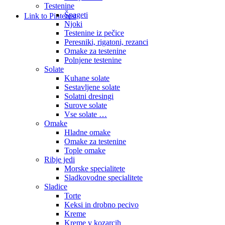
Testenine
Špageti
Link to Pinterest
Njoki
Testenine iz pečice
Peresniki, rigatoni, rezanci
Omake za testenine
Polnjene testenine
Solate
Kuhane solate
Sestavljene solate
Solatni dresingi
Surove solate
Vse solate …
Omake
Hladne omake
Omake za testenine
Tople omake
Ribje jedi
Morske specialitete
Sladkovodne specialitete
Sladice
Torte
Keksi in drobno pecivo
Kreme
Kreme v kozarcih