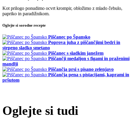
Kot prilogo ponudimo ocvrt krompir, obložimo z mlado čebulo,
papriko in paradižnikom.
Oglejte si sorodne recepte
Piščanec po Špansko
Poprova juha z piščančjimi bedri in
stepeno sladko smetano
Piščanec s sladkim janežem
Piščančji medaljon s figami in praženimi
mandlji
Piščančja prsi s pisano zelenjavo
Piščančja pena s pistacijami, kaprami in
pršutom
Oglejte si tudi