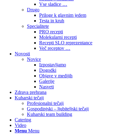
Vse sladice …
Drugo
Priloge k glavnim jedem
Testa in kruh
Specialitete
PRO recepti
Molekularni recepti
Recepti SLO reprezentance
Več receptov …
Novosti
Novice
Izpostavljamo
Dogodki
Objave v medijih
Galerije
Nasveti
Zdrava prehrana
Kuharski tečaji
Profesionalni tečaji
Gospodinjski – ljubiteljski tečaji
Kuharski team building
Catering
Video
Menu
Menu