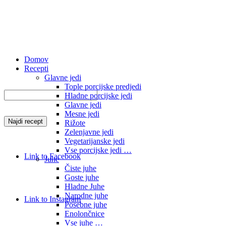
Domov
Recepti
Glavne jedi
Tople porcijske predjedi
Hladne porcijske jedi
Glavne jedi
Mesne jedi
Rižote
Zelenjavne jedi
Vegetarijanske jedi
Vse porcijske jedi …
Link to Facebook
Juhe
Čiste juhe
Goste juhe
Hladne Juhe
Narodne juhe
Link to Instagram
Posebne juhe
Enolončnice
Vse juhe …