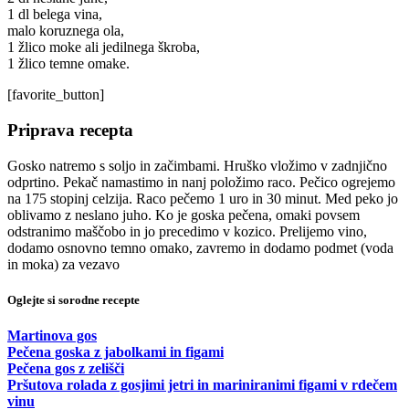
1 dl belega vina,
malo koruznega ola,
1 žlico moke ali jedilnega škroba,
1 žlico temne omake.
[favorite_button]
Priprava recepta
Gosko natremo s soljo in začimbami. Hruško vložimo v zadnjično
odprtino. Pekač namastimo in nanj položimo raco. Pečico ogrejemo
na 175 stopinj celzija. Raco pečemo 1 uro in 30 minut. Med peko jo
oblivamo z neslano juho. Ko je goska pečena, omaki povsem
odstranimo maščobo in jo precedimo v kozico. Prelijemo vino,
dodamo osnovno temno omako, zavremo in dodamo podmet (voda
in moka) za vezavo
Oglejte si sorodne recepte
Martinova gos
Pečena goska z jabolkami in figami
Pečena gos z zelišči
Pršutova rolada z gosjimi jetri in mariniranimi figami v rdečem
vinu