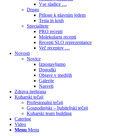
Vse sladice …
Drugo
Priloge k glavnim jedem
Testa in kruh
Specialitete
PRO recepti
Molekularni recepti
Recepti SLO reprezentance
Več receptov …
Novosti
Novice
Izpostavljamo
Dogodki
Objave v medijih
Galerije
Nasveti
Zdrava prehrana
Kuharski tečaji
Profesionalni tečaji
Gospodinjski – ljubiteljski tečaji
Kuharski team building
Catering
Video
Menu
Menu