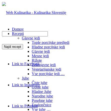
Domov
Recepti
Glavne jedi
Tople porcijske predjedi
Hladne porcijske jedi
Glavne jedi
Mesne jedi
Rižote
Link to Facebook
Zelenjavne jedi
Vegetarijanske jedi
Vse porcijske jedi …
Juhe
Čiste juhe
Link to Instagram
Goste juhe
Hladne Juhe
Narodne juhe
Posebne juhe
Enolončnice
Link to Pinterest
Vse juhe …