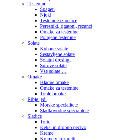
Testenine
Špageti
Njoki
Testenine iz pečice
Peresniki, rigatoni, rezanci
Omake za testenine
Polnjene testenine
Solate
Kuhane solate
Sestavljene solate
Solatni dresingi
Surove solate
Vse solate …
Omake
Hladne omake
Omake za testenine
Tople omake
Ribje jedi
Morske specialitete
Sladkovodne specialitete
Sladice
Torte
Keksi in drobno pecivo
Kreme
Kreme v kozarcih