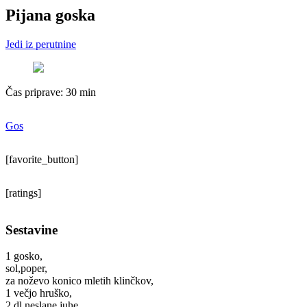
Pijana goska
Jedi iz perutnine
Čas priprave:
30 min
Gos
[favorite_button]
[ratings]
Sestavine
1 gosko,
sol,poper,
za noževo konico mletih klinčkov,
1 večjo hruško,
2 dl neslane juhe,