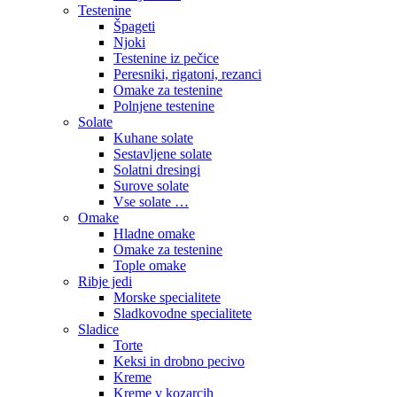
Testenine
Špageti
Njoki
Testenine iz pečice
Peresniki, rigatoni, rezanci
Omake za testenine
Polnjene testenine
Solate
Kuhane solate
Sestavljene solate
Solatni dresingi
Surove solate
Vse solate …
Omake
Hladne omake
Omake za testenine
Tople omake
Ribje jedi
Morske specialitete
Sladkovodne specialitete
Sladice
Torte
Keksi in drobno pecivo
Kreme
Kreme v kozarcih