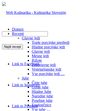
Domov
Recepti
Glavne jedi
Tople porcijske predjedi
Hladne porcijske jedi
Glavne jedi
Mesne jedi
Rižote
Link to Facebook
Zelenjavne jedi
Vegetarijanske jedi
Vse porcijske jedi …
Juhe
Čiste juhe
Link to Instagram
Goste juhe
Hladne Juhe
Narodne juhe
Posebne juhe
Enolončnice
Link to Pinterest
Vse juhe …