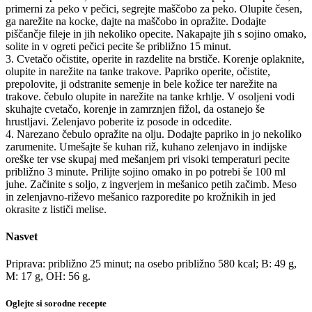
primerni za peko v pečici, segrejte maščobo za peko. Olupite česen,
ga narežite na kocke, dajte na maščobo in opražite. Dodajte
piščančje fileje in jih nekoliko opecite. Nakapajte jih s sojino omako,
solite in v ogreti pečici pecite še približno 15 minut.
3. Cvetačo očistite, operite in razdelite na brstiče. Korenje oplaknite,
olupite in narežite na tanke trakove. Papriko operite, očistite,
prepolovite, ji odstranite semenje in bele kožice ter narežite na
trakove. čebulo olupite in narežite na tanke krhlje. V osoljeni vodi
skuhajte cvetačo, korenje in zamrznjen fižol, da ostanejo še
hrustljavi. Zelenjavo poberite iz posode in odcedite.
4. Narezano čebulo opražite na olju. Dodajte papriko in jo nekoliko
zarumenite. Umešajte še kuhan riž, kuhano zelenjavo in indijske
oreške ter vse skupaj med mešanjem pri visoki temperaturi pecite
približno 3 minute. Prilijte sojino omako in po potrebi še 100 ml
juhe. Začinite s soljo, z ingverjem in mešanico petih začimb. Meso
in zelenjavno-riževo mešanico razporedite po krožnikih in jed
okrasite z lističi melise.
Nasvet
Priprava: približno 25 minut; na osebo približno 580 kcal; B: 49 g,
M: 17 g, OH: 56 g.
Oglejte si sorodne recepte