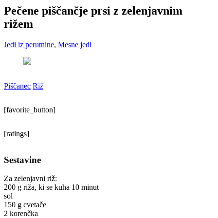
Pečene piščančje prsi z zelenjavnim
rižem
Jedi iz perutnine
,
Mesne jedi
Piščanec
Riž
[favorite_button]
[ratings]
Sestavine
Za zelenjavni riž:
200 g riža, ki se kuha 10 minut
sol
150 g cvetače
2 korenčka