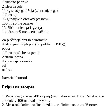
1 rumeno papriko
2 rdeči čebuli
150 g stročjega fižola (zamrznjenega)
1 žlico olja
75 g indijskih oreškov (cashew)
100 ml sojine omake
1/2 žličke mletega ingverja
1 žličko mešanice petih začimb
Za piščančje prsi in dekoracijo:
4 fileje piščančjih prsi (po približno 150 g)
poper
1 žlico maščobe za peko
2 stroka česna
4 žlice sojine omake
sol
meliso
[favorite_button]
Priprava recepta
1. Pečico segrejte na 200 stopinj (ventilatorsko na 180). Riž skuhajte
al dente v 400 ml osoljene vode.
2. Meso oplaknite, osušite in izdatno začinite s poprom. V ponvi,