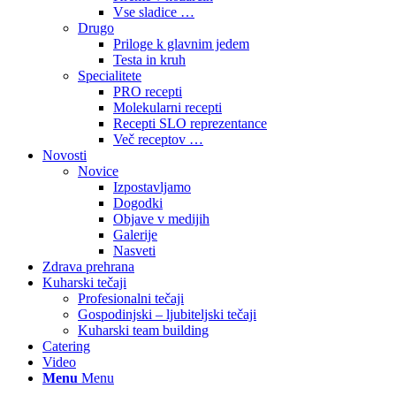
Vse sladice …
Drugo
Priloge k glavnim jedem
Testa in kruh
Specialitete
PRO recepti
Molekularni recepti
Recepti SLO reprezentance
Več receptov …
Novosti
Novice
Izpostavljamo
Dogodki
Objave v medijih
Galerije
Nasveti
Zdrava prehrana
Kuharski tečaji
Profesionalni tečaji
Gospodinjski – ljubiteljski tečaji
Kuharski team building
Catering
Video
Menu
Menu