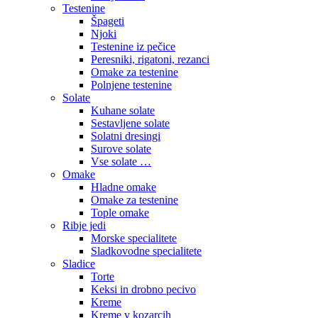
Testenine
Špageti
Njoki
Testenine iz pečice
Peresniki, rigatoni, rezanci
Omake za testenine
Polnjene testenine
Solate
Kuhane solate
Sestavljene solate
Solatni dresingi
Surove solate
Vse solate …
Omake
Hladne omake
Omake za testenine
Tople omake
Ribje jedi
Morske specialitete
Sladkovodne specialitete
Sladice
Torte
Keksi in drobno pecivo
Kreme
Kreme v kozarcih