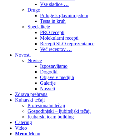
Vse sladice …
Drugo
Priloge k glavnim jedem
Testa in kruh
Specialitete
PRO recepti
Molekularni recepti
Recepti SLO reprezentance
Več receptov …
Novosti
Novice
Izpostavljamo
Dogodki
Objave v medijih
Galerije
Nasveti
Zdrava prehrana
Kuharski tečaji
Profesionalni tečaji
Gospodinjski – ljubiteljski tečaji
Kuharski team building
Catering
Video
Menu
Menu