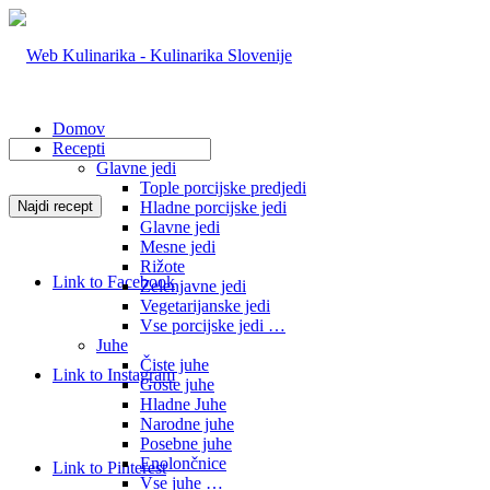
Domov
Recepti
Glavne jedi
Tople porcijske predjedi
Hladne porcijske jedi
Glavne jedi
Mesne jedi
Rižote
Link to Facebook
Zelenjavne jedi
Vegetarijanske jedi
Vse porcijske jedi …
Juhe
Čiste juhe
Link to Instagram
Goste juhe
Hladne Juhe
Narodne juhe
Posebne juhe
Enolončnice
Link to Pinterest
Vse juhe …