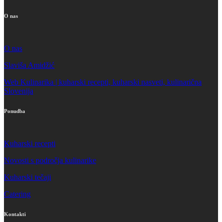
O nas
O nas
Slaviša Amidžić
Web Kulinarika | kuharski recepti, kuharski nasveti, kulinarična
Slovenija
Ponudba
Kuharski recepti
Novosti s področja kulinarike
Kuharski tečaji
Catering
Kontakti