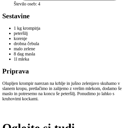
Število oseb: 4
Sestavine
1 kg krompirja
peteršilj
korenje
drobna čebula
malo zelene
8 dag masla
1l mleka
Priprava
Olupljen krompir narezan na krhlje in jušno zelenjavo skuhamo v
slanem kropu, pretlačimo in zalijemo z vrelim mlekom, dodamo še
maslo in potresemo na koncu še peteršilj. Ponudimo jo lahko s
kruhovimi kockami.
Oglejte si tudi