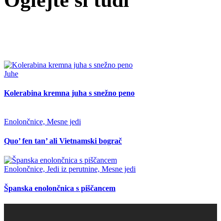
Juhe
Kolerabina kremna juha s snežno peno
Enolončnice, Mesne jedi
Quo’ fen tan’ ali Vietnamski bograč
Enolončnice, Jedi iz perutnine, Mesne jedi
Španska enolončnica s piščancem