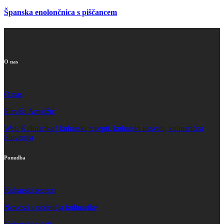
Španska enolončnica s piščancem
O nas
O nas
Slaviša Amidžić
Web Kulinarika | kuharski recepti, kuharski nasveti, kulinarična
Slovenija
Ponudba
Kuharski recepti
Novosti s področja kulinarike