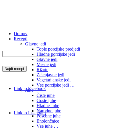
Domov
Recepti
Glavne jedi
Tople porcijske predjedi
Hladne porcijske jedi
Glavne jedi
Mesne jedi
Rižote
Zelenjavne jedi
Vegetarijanske jedi
Vse porcijske jedi …
Link to Facebook
Juhe
Čiste juhe
Goste juhe
Hladne Juhe
Narodne juhe
Link to Instagram
Posebne juhe
Enolončnice
Vse juhe …