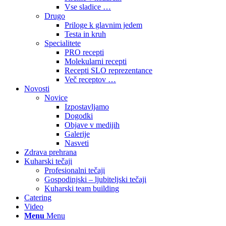
Vse sladice …
Drugo
Priloge k glavnim jedem
Testa in kruh
Specialitete
PRO recepti
Molekularni recepti
Recepti SLO reprezentance
Več receptov …
Novosti
Novice
Izpostavljamo
Dogodki
Objave v medijih
Galerije
Nasveti
Zdrava prehrana
Kuharski tečaji
Profesionalni tečaji
Gospodinjski – ljubiteljski tečaji
Kuharski team building
Catering
Video
Menu
Menu