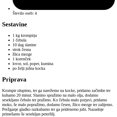
Število oseb: 4
Sestavine
1 kg krompirja
1 čebula
10 dag slanine
strok česna
žlica mezge
1 korenček
lovor, sol, poper, kumina
po želji jušna kocka
Priprava
Krompir olupimo, ter ga narežemo na kocke, pridamo začimbe ter
kuhamo 20 minut. Slanino spražimo na malo olja, dodamo
sesekljano čebulo ter pražimo. Ko čebula malo porjavi, pridamo
moko, še malo popražimo, dodamo česen, žlico mezge ter zalijemo.
Prežganje gladko razkuhamo ter ga pridenemo juhi. Nazadnje
primešamo še sesekljan peteršilj.