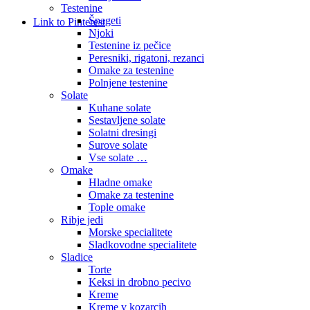
Testenine
Špageti
Link to Pinterest
Njoki
Testenine iz pečice
Peresniki, rigatoni, rezanci
Omake za testenine
Polnjene testenine
Solate
Kuhane solate
Sestavljene solate
Solatni dresingi
Surove solate
Vse solate …
Omake
Hladne omake
Omake za testenine
Tople omake
Ribje jedi
Morske specialitete
Sladkovodne specialitete
Sladice
Torte
Keksi in drobno pecivo
Kreme
Kreme v kozarcih