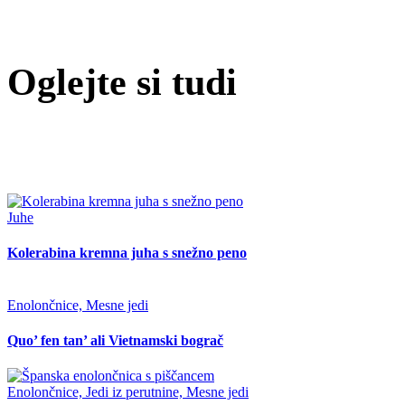
Oglejte si tudi
Juhe
Kolerabina kremna juha s snežno peno
Enolončnice, Mesne jedi
Quo’ fen tan’ ali Vietnamski bograč
Enolončnice, Jedi iz perutnine, Mesne jedi