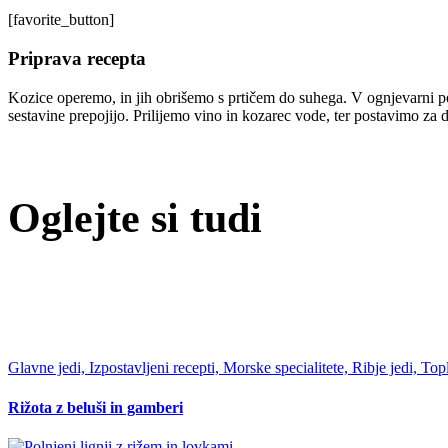
[favorite_button]
Priprava recepta
Kozice operemo, in jih obrišemo s prtičem do suhega. V ognjevarni pos
sestavine prepojijo. Prilijemo vino in kozarec vode, ter postavimo za 
Oglejte si tudi
Glavne jedi, Izpostavljeni recepti, Morske specialitete, Ribje jedi, Top
Rižota z beluši in gamberi