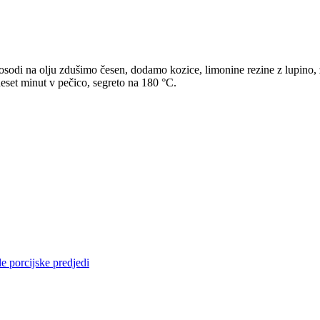
odi na olju zdušimo česen, dodamo kozice, limonine rezine z lupino, zd
deset minut v pečico, segreto na 180 °C.
le porcijske predjedi