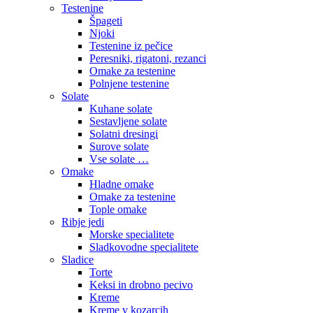
Testenine
Špageti
Njoki
Testenine iz pečice
Peresniki, rigatoni, rezanci
Omake za testenine
Polnjene testenine
Solate
Kuhane solate
Sestavljene solate
Solatni dresingi
Surove solate
Vse solate …
Omake
Hladne omake
Omake za testenine
Tople omake
Ribje jedi
Morske specialitete
Sladkovodne specialitete
Sladice
Torte
Keksi in drobno pecivo
Kreme
Kreme v kozarcih