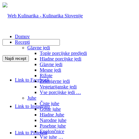
Domov
Recepti
Glavne jedi
Tople porcijske predjedi
Hladne porcijske jedi
Glavne jedi
Mesne jedi
Rižote
Link to Facebook
Zelenjavne jedi
Vegetarijanske jedi
Vse porcijske jedi …
Juhe
Čiste juhe
Link to Instagram
Goste juhe
Hladne Juhe
Narodne juhe
Posebne juhe
Enolončnice
Link to Pinterest
Vse juhe …