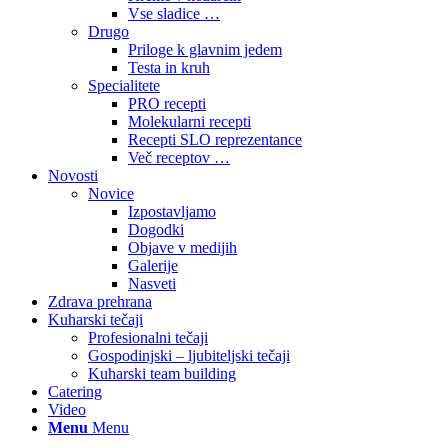
Vse sladice …
Drugo
Priloge k glavnim jedem
Testa in kruh
Specialitete
PRO recepti
Molekularni recepti
Recepti SLO reprezentance
Več receptov …
Novosti
Novice
Izpostavljamo
Dogodki
Objave v medijih
Galerije
Nasveti
Zdrava prehrana
Kuharski tečaji
Profesionalni tečaji
Gospodinjski – ljubiteljski tečaji
Kuharski team building
Catering
Video
Menu
Menu