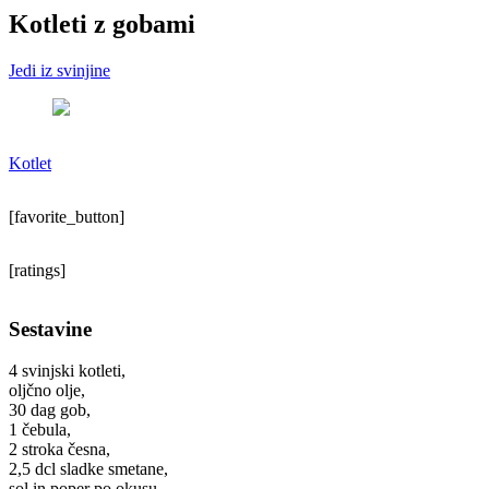
Kotleti z gobami
Jedi iz svinjine
Kotlet
[favorite_button]
[ratings]
Sestavine
4 svinjski kotleti,
oljčno olje,
30 dag gob,
1 čebula,
2 stroka česna,
2,5 dcl sladke smetane,
sol in poper po okusu,