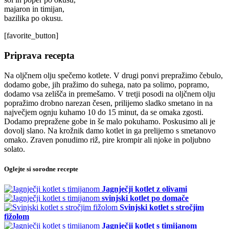
majaron in timijan,
bazilika po okusu.
[favorite_button]
Priprava recepta
Na oljčnem olju spečemo kotlete. V drugi ponvi prepražimo čebulo,
dodamo gobe, jih pražimo do suhega, nato pa solimo, popramo,
dodamo vsa zelišča in premešamo. V tretji posodi na oljčnem olju
popražimo drobno narezan česen, prilijemo sladko smetano in na
največjem ognju kuhamo 10 do 15 minut, da se omaka zgosti.
Dodamo prepražene gobe in še malo pokuhamo. Poskusimo ali je
dovolj slano. Na krožnik damo kotlet in ga prelijemo s smetanovo
omako. Zraven ponudimo riž, pire krompir ali njoke in poljubno
solato.
Oglejte si sorodne recepte
Jagnječji kotlet z olivami
svinjski kotlet po domače
Svinjski kotlet s stročjim
fižolom
Jagnječji kotlet s timijanom