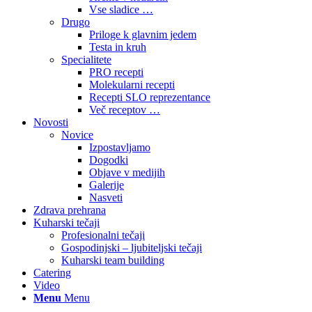
Vse sladice …
Drugo
Priloge k glavnim jedem
Testa in kruh
Specialitete
PRO recepti
Molekularni recepti
Recepti SLO reprezentance
Več receptov …
Novosti
Novice
Izpostavljamo
Dogodki
Objave v medijih
Galerije
Nasveti
Zdrava prehrana
Kuharski tečaji
Profesionalni tečaji
Gospodinjski – ljubiteljski tečaji
Kuharski team building
Catering
Video
Menu
Menu