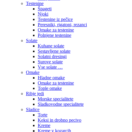
Testenine
Špageti
Njoki
Testenine iz pečice
Peresniki, rigatoni, rezanci
Omake za testenine
Polnjene testenine
Solate
Kuhane solate
Sestavljene solate
Solatni dresingi
Surove solate
Vse solate …
Omake
Hladne omake
Omake za testenine
Tople omake
Ribje jedi
Morske specialitete
Sladkovodne specialitete
Sladice
Torte
Keksi in drobno pecivo
Kreme
Kreme v kozarcih