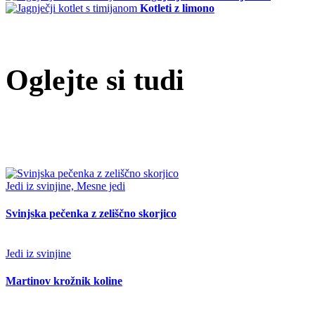
Kotleti z limono
Oglejte si tudi
Jedi iz svinjine, Mesne jedi
Svinjska pečenka z zeliščno skorjico
Jedi iz svinjine
Martinov krožnik koline