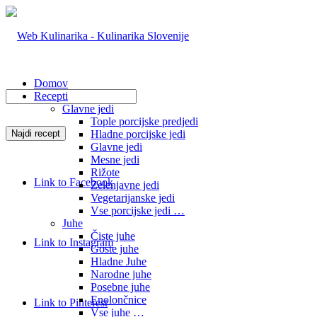
Domov
Recepti
Glavne jedi
Tople porcijske predjedi
Hladne porcijske jedi
Glavne jedi
Mesne jedi
Rižote
Link to Facebook
Zelenjavne jedi
Vegetarijanske jedi
Vse porcijske jedi …
Juhe
Čiste juhe
Link to Instagram
Goste juhe
Hladne Juhe
Narodne juhe
Posebne juhe
Enolončnice
Link to Pinterest
Vse juhe …