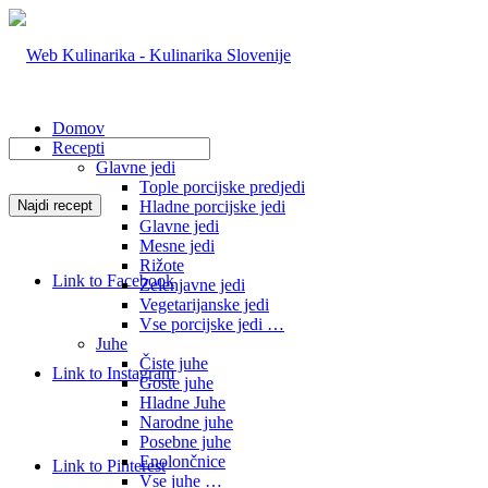
Domov
Recepti
Glavne jedi
Tople porcijske predjedi
Hladne porcijske jedi
Glavne jedi
Mesne jedi
Rižote
Link to Facebook
Zelenjavne jedi
Vegetarijanske jedi
Vse porcijske jedi …
Juhe
Čiste juhe
Link to Instagram
Goste juhe
Hladne Juhe
Narodne juhe
Posebne juhe
Enolončnice
Link to Pinterest
Vse juhe …