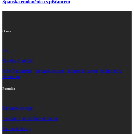
Španska enolončnica s piščancem
O nas
O nas
Slaviša Amidžić
Web Kulinarika | kuharski recepti, kuharski nasveti, kulinarična
Slovenija
Ponudba
Kuharski recepti
Novosti s področja kulinarike
Kuharski tečaji