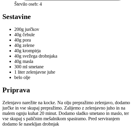
Število oseb: 4
Sestavine
200g jurčkov
40g čebule
40g pora
40g zelene
40g krompirja
40g svežega drobnjaka
40g masla
300 ml smetane
1 liter zelenjavne juhe
belo olje
Priprava
Zelenjavo narežite na kocke. Na olju prepražimo zelenjavo, dodamo
jurčke in vse skupaj prepražimo. Zalijemo z zelenjavno juho in na
malem ognju kuhat 20 minut. Dodamo sladko smetano in maslo, ter
vse skupaj s paličnim mešalnikom spasiramo. Pred serviranjem
dodamo še nasekljan drobnjak