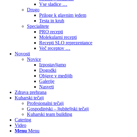
Vse sladice …
Drugo
Priloge k glavnim jedem
Testa in kruh
Specialitete
PRO recepti
Molekularni recepti
Recepti SLO reprezentance
Več receptov …
Novosti
Novice
Izpostavljamo
Dogodki
Objave v medijih
Galerije
Nasveti
Zdrava prehrana
Kuharski tečaji
Profesionalni tečaji
Gospodinjski – ljubiteljski tečaji
Kuharski team building
Catering
Video
Menu
Menu