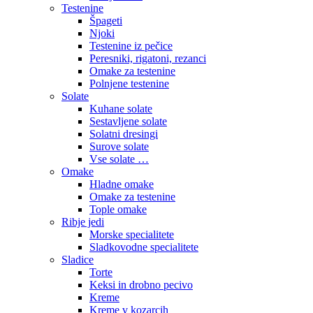
Testenine
Špageti
Njoki
Testenine iz pečice
Peresniki, rigatoni, rezanci
Omake za testenine
Polnjene testenine
Solate
Kuhane solate
Sestavljene solate
Solatni dresingi
Surove solate
Vse solate …
Omake
Hladne omake
Omake za testenine
Tople omake
Ribje jedi
Morske specialitete
Sladkovodne specialitete
Sladice
Torte
Keksi in drobno pecivo
Kreme
Kreme v kozarcih