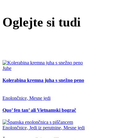
Oglejte si tudi
Juhe
Kolerabina kremna juha s snežno peno
Enolončnice, Mesne jedi
Quo’ fen tan’ ali Vietnamski bograč
Enolončnice, Jedi iz perutnine, Mesne jedi