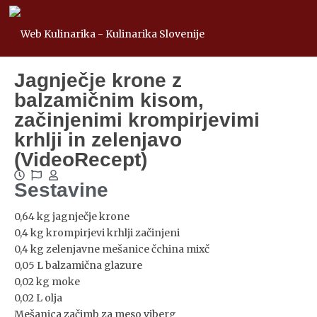
Jagnječje krone z
balzamičnim kisom,
začinjenimi krompirjevimi
krhlji in zelenjavo
(VideoRecept)
Sestavine
0,64 kg jagnječje krone
0,4 kg krompirjevi krhlji začinjeni
0,4 kg zelenjavne mešanice čchina mixč
0,05 L balzamična glazure
0,02 kg moke
0,02 L olja
Mešanica začimb za meso viberg