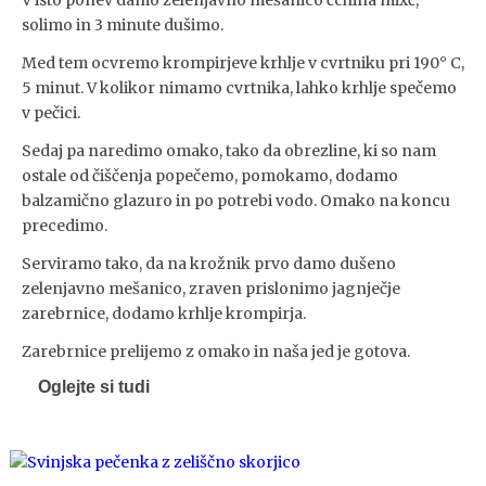
V isto ponev damo zelenjavno mešanico čchina mixč,
solimo in 3 minute dušimo.
Med tem ocvremo krompirjeve krhlje v cvrtniku pri 190° C,
5 minut. V kolikor nimamo cvrtnika, lahko krhlje spečemo
v pečici.
Sedaj pa naredimo omako, tako da obrezline, ki so nam
ostale od čiščenja popečemo, pomokamo, dodamo
balzamično glazuro in po potrebi vodo. Omako na koncu
precedimo.
Serviramo tako, da na krožnik prvo damo dušeno
zelenjavno mešanico, zraven prislonimo jagnječje
zarebrnice, dodamo krhlje krompirja.
Zarebrnice prelijemo z omako in naša jed je gotova.
Oglejte si tudi