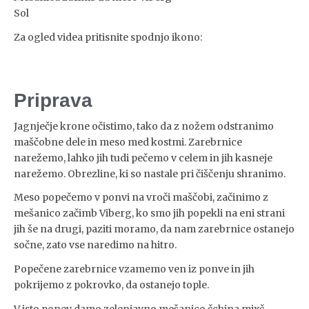
Sol
Za ogled videa pritisnite spodnjo ikono:
Priprava
Jagnječje krone očistimo, tako da z nožem odstranimo
maščobne dele in meso med kostmi. Zarebrnice
narežemo, lahko jih tudi pečemo v celem in jih kasneje
narežemo. Obrezline, ki so nastale pri čiščenju shranimo.
Meso popečemo v ponvi na vroči maščobi, začinimo z
mešanico začimb Viberg, ko smo jih popekli na eni strani
jih še na drugi, paziti moramo, da nam zarebrnice ostanejo
sočne, zato vse naredimo na hitro.
Popečene zarebrnice vzamemo ven iz ponve in jih
pokrijemo z pokrovko, da ostanejo tople.