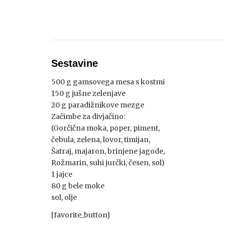
Sestavine
500 g gamsovega mesa s kostmi
150 g jušne zelenjave
20 g paradižnikove mezge
Začimbe za divjačino:
(Gorčična moka, poper, piment,
čebula, zelena, lovor, timijan,
Šatraj, majaron, brinjene jagode,
Rožmarin, suhi jurčki, česen, sol)
1 jajce
80 g bele moke
sol, olje
[favorite_button]