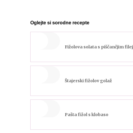
Oglejte si sorodne recepte
Fižolova solata s piščančjim fil
Štajerski fižolov golaž
Pašta fižol s klobaso