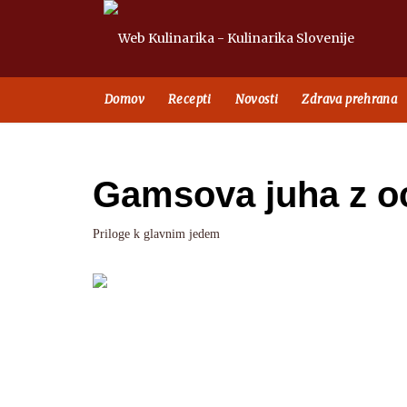
Domov
Recepti
Novosti
Zdrava prehrana
Gamsova juha z oc
Priloge k glavnim jedem