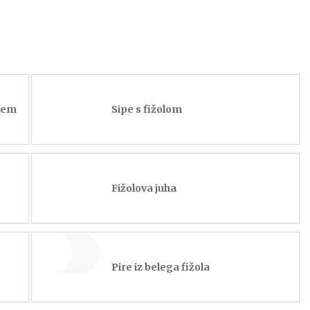
ejem
Sipe s fižolom
Fižolova juha
Pire iz belega fižola