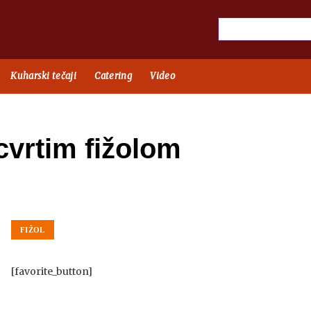
Kuharski tečaji
Catering
Video
vrtim fižolom
FIŽOL
[favorite_button]