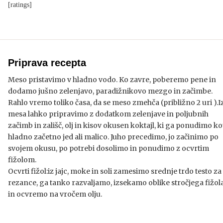
[ratings]
Priprava recepta
Meso pristavimo v hladno vodo. Ko zavre, poberemo pene in
dodamo jušno zelenjavo, paradižnikovo mezgo in začimbe.
Rahlo vremo toliko časa, da se meso zmehča (približno 2 uri ).I
mesa lahko pripravimo z dodatkom zelenjave in poljubnih
začimb in zališč, olj in kisov okusen koktajl, ki ga ponudimo ko
hladno začetno jed ali malico. Juho precedimo, jo začinimo po
svojem okusu, po potrebi dosolimo in ponudimo z ocvrtim
fižolom.
Ocvrti fižol:iz jajc, moke in soli zamesimo srednje trdo testo za
rezance, ga tanko razvaljamo, izsekamo oblike stročjega fižol
in ocvremo na vročem olju.