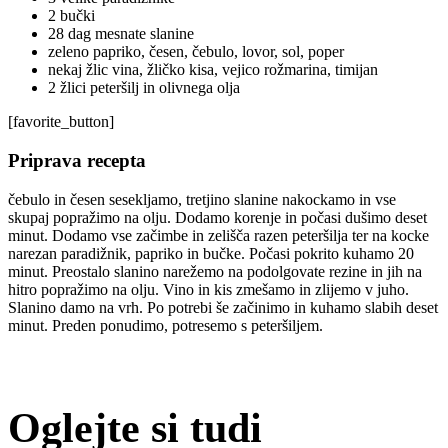
2 bučki
28 dag mesnate slanine
zeleno papriko, česen, čebulo, lovor, sol, poper
nekaj žlic vina, žličko kisa, vejico rožmarina, timijan
2 žlici peteršilj in olivnega olja
[favorite_button]
Priprava recepta
čebulo in česen sesekljamo, tretjino slanine nakockamo in vse
skupaj popražimo na olju. Dodamo korenje in počasi dušimo deset
minut. Dodamo vse začimbe in zelišča razen peteršilja ter na kocke
narezan paradižnik, papriko in bučke. Počasi pokrito kuhamo 20
minut. Preostalo slanino narežemo na podolgovate rezine in jih na
hitro popražimo na olju. Vino in kis zmešamo in zlijemo v juho.
Slanino damo na vrh. Po potrebi še začinimo in kuhamo slabih deset
minut. Preden ponudimo, potresemo s peteršiljem.
Oglejte si tudi