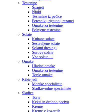
Testenine
Špageti
Njoki
Testenine iz pečice
Peresniki, rigatoni, rezanci
Omake za testenine
Polnjene testenine
Solate
Kuhane solate
Sestavljene solate
Solatni dresingi
Surove solate
Vse solate …
Omake
Hladne omake
Omake za testenine
Tople omake
Ribje jedi
Morske specialitete
Sladkovodne specialitete
Sladice
Torte
Keksi in drobno pecivo
Kreme
Kreme v kozarcih