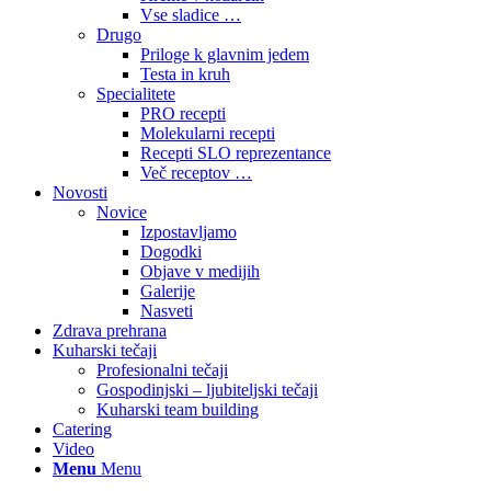
Vse sladice …
Drugo
Priloge k glavnim jedem
Testa in kruh
Specialitete
PRO recepti
Molekularni recepti
Recepti SLO reprezentance
Več receptov …
Novosti
Novice
Izpostavljamo
Dogodki
Objave v medijih
Galerije
Nasveti
Zdrava prehrana
Kuharski tečaji
Profesionalni tečaji
Gospodinjski – ljubiteljski tečaji
Kuharski team building
Catering
Video
Menu
Menu