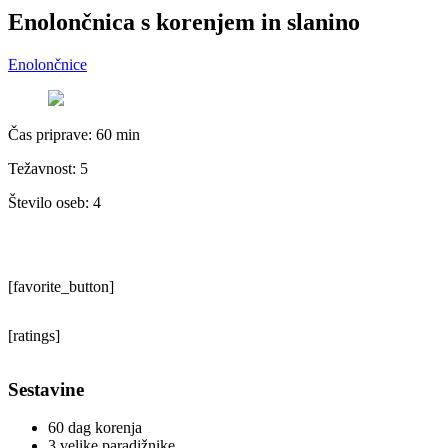
Enolončnica s korenjem in slanino
Enolončnice
Čas priprave:
60 min
Težavnost: 5
Število oseb:
4
[favorite_button]
[ratings]
Sestavine
60 dag korenja
3 velike paradižnike