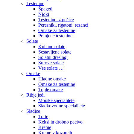
Testenine
Špageti
Njoki
Testenine iz pečice
Peresniki, rigatoni, rezanci
Omake za testenine
Polnjene testenine
Solate
Kuhane solate
Sestavljene solate
Solatni dresingi
Surove solate
Vse solate …
Omake
Hladne omake
Omake za testenine
Tople omake
Ribje jedi
Morske specialitete
Sladkovodne specialitete
Sladice
Torte
Keksi in drobno pecivo
Kreme
Kreme v kozarcih