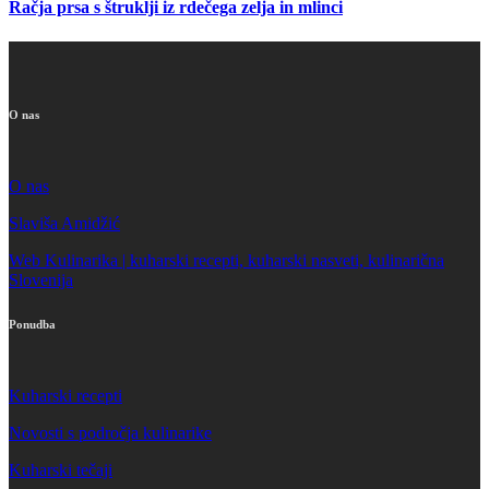
Račja prsa s štruklji iz rdečega zelja in mlinci
O nas
O nas
Slaviša Amidžić
Web Kulinarika | kuharski recepti, kuharski nasveti, kulinarična
Slovenija
Ponudba
Kuharski recepti
Novosti s področja kulinarike
Kuharski tečaji