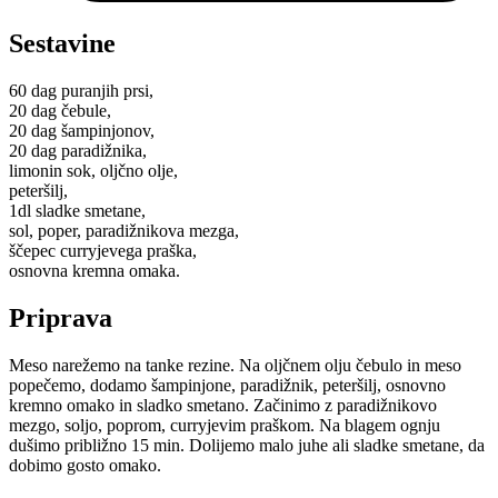
Sestavine
60 dag puranjih prsi,
20 dag čebule,
20 dag šampinjonov,
20 dag paradižnika,
limonin sok, oljčno olje,
peteršilj,
1dl sladke smetane,
sol, poper, paradižnikova mezga,
ščepec curryjevega praška,
osnovna kremna omaka.
Priprava
Meso narežemo na tanke rezine. Na oljčnem olju čebulo in meso
popečemo, dodamo šampinjone, paradižnik, peteršilj, osnovno
kremno omako in sladko smetano. Začinimo z paradižnikovo
mezgo, soljo, poprom, curryjevim praškom. Na blagem ognju
dušimo približno 15 min. Dolijemo malo juhe ali sladke smetane, da
dobimo gosto omako.