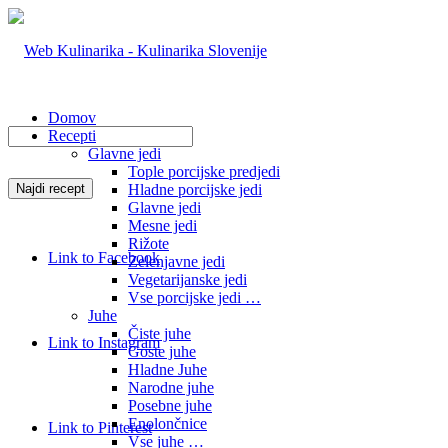
Domov
Recepti
Glavne jedi
Tople porcijske predjedi
Hladne porcijske jedi
Glavne jedi
Mesne jedi
Rižote
Link to Facebook
Zelenjavne jedi
Vegetarijanske jedi
Vse porcijske jedi …
Juhe
Čiste juhe
Link to Instagram
Goste juhe
Hladne Juhe
Narodne juhe
Posebne juhe
Enolončnice
Link to Pinterest
Vse juhe …