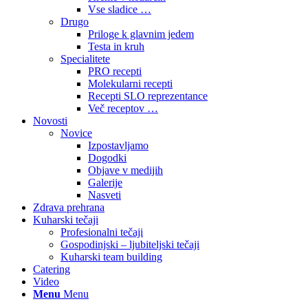
Vse sladice …
Drugo
Priloge k glavnim jedem
Testa in kruh
Specialitete
PRO recepti
Molekularni recepti
Recepti SLO reprezentance
Več receptov …
Novosti
Novice
Izpostavljamo
Dogodki
Objave v medijih
Galerije
Nasveti
Zdrava prehrana
Kuharski tečaji
Profesionalni tečaji
Gospodinjski – ljubiteljski tečaji
Kuharski team building
Catering
Video
Menu
Menu