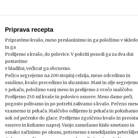
Priprava recepta
Pripravimo kvašo, meso preslaninimo in ga položimo v skledo
in ga
Prelijemo s kvašo, do polovice. V pokriti posodi ga za dva dni
postavimo
v hladilni, večkrat ga obrnemo.
Pečico segrejemo na 200 stopinj celzija, meao odcedimo in
osušimo, kvašo precedimo in shranimo. Mast in olje segrejem
v pekaču, položimo vanj meso in prelijemo z vročo maščobo.
Prelijemo 250 ml kvaše in polovico osnove. Meso damo peči,
pogosto polivamo in po potrebi zalivamo s kvašo. Pečeno mes
vzamemo iz pekača. Maščobo odlijemo iz pekača in pokuhamo
sok od pečenke do glace. Prelijemo zgoščeno kvašo in preosta
osnovo in kuhamo naprej. Vanjo zamešamo kislo smetano in
omako začinimo po okusu, potresemo s sesekljanim peteršilje