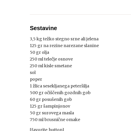
Sestavine
3,5 kg težko stegno srne ali jelena
125 gr na rezine narezane slanine
50 gr olja
250 ml telečje osnove
250 ml kisle smetane
sol
poper
1 žlica sesekljanega peteršilja
500 gr očiščenih gozdnih gob
60 gr posušenih gob
125 gr šampinjonov
50 gr surovega masla
750 ml brusnične omake
[favorite_button]