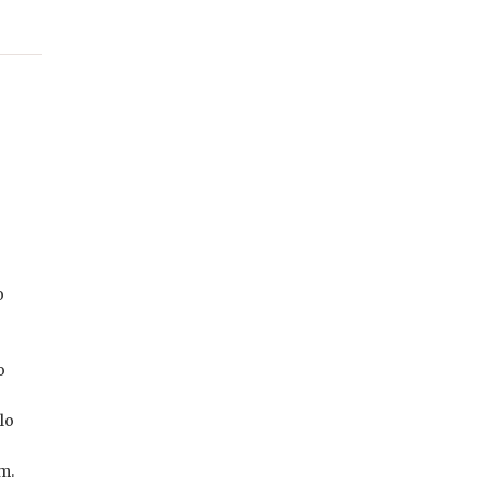
o
o
lo
m.