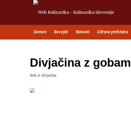
Domov
Recepti
Novosti
Zdrava prehrana
Divjačina z gobam
Jedi iz divjačine