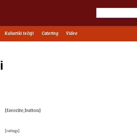
Kuharski tečaji
Catering
Video
i
[favorite_button]
[ratings]