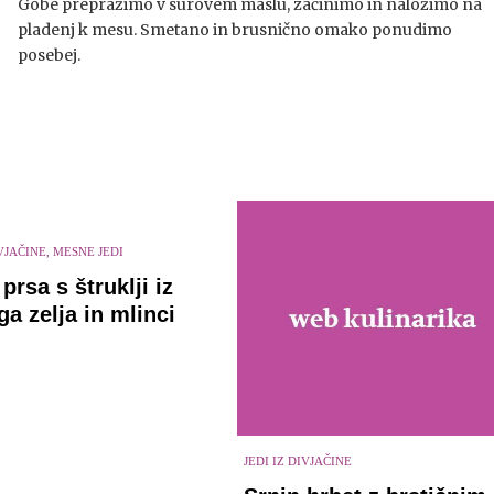
Gobe prepražimo v surovem maslu, začinimo in naložimo na
pladenj k mesu. Smetano in brusnično omako ponudimo
posebej.
IVJAČINE, MESNE JEDI
prsa s štruklji iz
ga zelja in mlinci
JEDI IZ DIVJAČINE