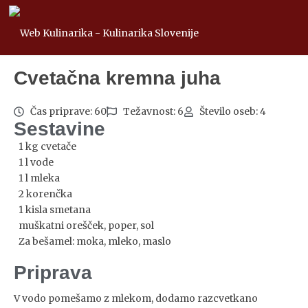
Cvetačna kremna juha
Čas priprave: 60
Težavnost: 6
Število oseb: 4
Sestavine
1 kg cvetače
1 l vode
1 l mleka
2 korenčka
1 kisla smetana
muškatni orešček, poper, sol
Za bešamel: moka, mleko, maslo
Priprava
V vodo pomešamo z mlekom, dodamo razcvetkano