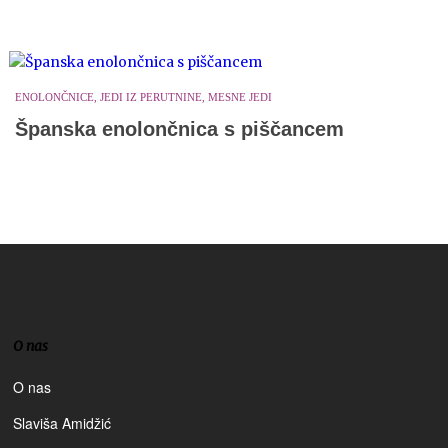
ENOLONČNICE, JEDI IZ PERUTNINE, MESNE JEDI
Španska enolončnica s piščancem
O nas
O nas
Slaviša Amidžić