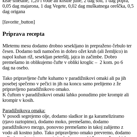
kisle smetane, 1,20 l vode ali kostne juhe, 2 dag soli, 1 dag popra,
0,05 dag majarona, 1 dag Vegete, 0,02 dag muškatnega oreščka, 0,5
dag origana
[favorite_button]
Priprava recepta
Mletemu mesu dodamo drobno sesekljano in prepraženo čebulo ter
česen. Dodamo tudi namočen in dobro ožet kruh (ali žemljico) in
napol kuhan riž, sesekljan peteršilj, jajca in začimbe. Dobro
premešamo in oblikujemo čufte v obliki kroglic – 2 kom. po 6
dag na osebo.
Tako pripravljene čufte kuhamo v paradižnikovi omaki ali pa jih
posebej spečemo v pečici in jih na koncu samo prelijemo z že
pripravljeno paradižnikovo omako.
K čuftom v paradižnikovi omaki lahko ponudimo pire krompir ali
krompir v kosih.
Paradižnikova omaka:
V posodi segrejemo olje, dodamo sladkor in ga karameliziramo
(rjavo raztopimo), dodamo moko, premešamo, dodamo
paradižnikovo mezgo, ponovno premešamo in takoj zalijemo z
vodo ali kostno juho. Tako pripravljeno omako prevremo, dodamo