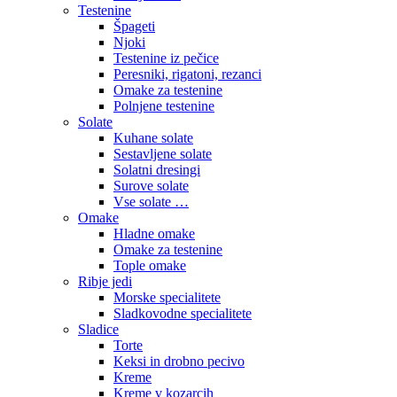
Testenine
Špageti
Njoki
Testenine iz pečice
Peresniki, rigatoni, rezanci
Omake za testenine
Polnjene testenine
Solate
Kuhane solate
Sestavljene solate
Solatni dresingi
Surove solate
Vse solate …
Omake
Hladne omake
Omake za testenine
Tople omake
Ribje jedi
Morske specialitete
Sladkovodne specialitete
Sladice
Torte
Keksi in drobno pecivo
Kreme
Kreme v kozarcih