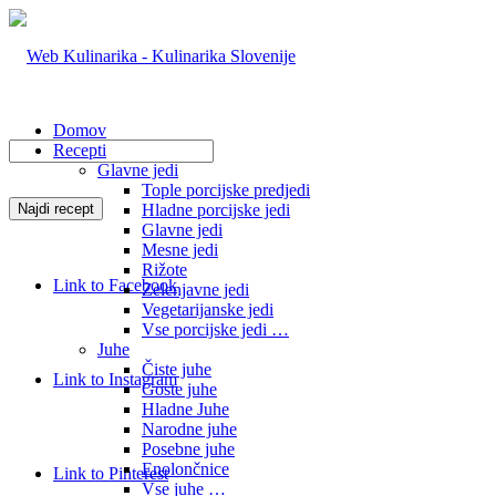
Domov
Recepti
Glavne jedi
Tople porcijske predjedi
Hladne porcijske jedi
Glavne jedi
Mesne jedi
Rižote
Link to Facebook
Zelenjavne jedi
Vegetarijanske jedi
Vse porcijske jedi …
Juhe
Čiste juhe
Link to Instagram
Goste juhe
Hladne Juhe
Narodne juhe
Posebne juhe
Enolončnice
Link to Pinterest
Vse juhe …