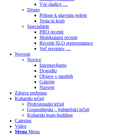
Vse sladice …
Drugo
Priloge k glavnim jedem
Testa in kruh
Specialitete
PRO recepti
Molekularni recepti
Recepti SLO reprezentance
Več receptov …
Novosti
Novice
Izpostavljamo
Dogodki
Objave v medijih
Galerije
Nasveti
Zdrava prehrana
Kuharski tečaji
Profesionalni tečaji
Gospodinjski – ljubiteljski tečaji
Kuharski team building
Catering
Video
Menu
Menu