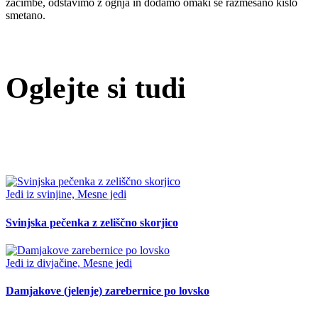
začimbe, odstavimo z ognja in dodamo omaki še razmešano kislo
smetano.
Oglejte si tudi
Jedi iz svinjine, Mesne jedi
Svinjska pečenka z zeliščno skorjico
Jedi iz divjačine, Mesne jedi
Damjakove (jelenje) zarebernice po lovsko