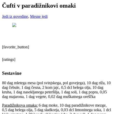
Čufti v paradižnikovi omaki
Jedi iz govedine
,
Mesne jedi
[favorite_button]
[ratings]
Sestavine
80 dag mletega mesa (pol svinjskega, pol govejega), 10 dag riža, 10
dag čebule, 1 dag česna, 2 kom jajc, 0,5 dcl belega olja, 10 dag
kruha, 1 dag nasekljanega peteršilja, 1 dag soli, 1 dag popra, 0,05
dag majarona, 1 dag vegete, 0,02 dag muškatnega oreščka
Paradižnikova omaka:
6 dag moke, 10 dag paradižnikove mezge,
0,5 dag belega olja, 5 dag sladkorja, 0,03 dcl limoninega soka, 1 dcl