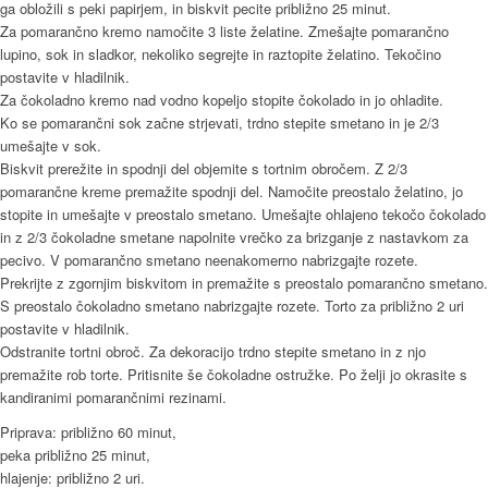
ga obložili s peki papirjem, in biskvit pecite približno 25 minut.
Za pomarančno kremo namočite 3 liste želatine. Zmešajte pomarančno
lupino, sok in sladkor, nekoliko segrejte in raztopite želatino. Tekočino
postavite v hladilnik.
Za čokoladno kremo nad vodno kopeljo stopite čokolado in jo ohladite.
Ko se pomarančni sok začne strjevati, trdno stepite smetano in je 2/3
umešajte v sok.
Biskvit prerežite in spodnji del objemite s tortnim obročem. Z 2/3
pomarančne kreme premažite spodnji del. Namočite preostalo želatino, jo
stopite in umešajte v preostalo smetano. Umešajte ohlajeno tekočo čokolado
in z 2/3 čokoladne smetane napolnite vrečko za brizganje z nastavkom za
pecivo. V pomarančno smetano neenakomerno nabrizgajte rozete.
Prekrijte z zgornjim biskvitom in premažite s preostalo pomarančno smetano.
S preostalo čokoladno smetano nabrizgajte rozete. Torto za približno 2 uri
postavite v hladilnik.
Odstranite tortni obroč. Za dekoracijo trdno stepite smetano in z njo
premažite rob torte. Pritisnite še čokoladne ostružke. Po želji jo okrasite s
kandiranimi pomarančnimi rezinami.
Priprava: približno 60 minut,
peka približno 25 minut,
hlajenje: približno 2 uri.