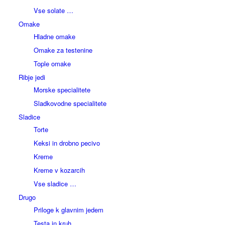
Vse solate …
Omake
Hladne omake
Omake za testenine
Tople omake
Ribje jedi
Morske specialitete
Sladkovodne specialitete
Sladice
Torte
Keksi in drobno pecivo
Kreme
Kreme v kozarcih
Vse sladice …
Drugo
Priloge k glavnim jedem
Testa in kruh