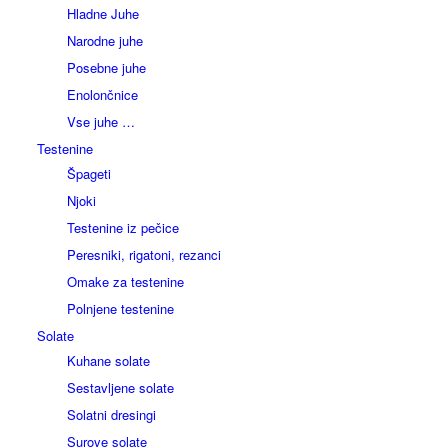
Hladne Juhe
Narodne juhe
Posebne juhe
Enolončnice
Vse juhe …
Testenine
Špageti
Njoki
Testenine iz pečice
Peresniki, rigatoni, rezanci
Omake za testenine
Polnjene testenine
Solate
Kuhane solate
Sestavljene solate
Solatni dresingi
Surove solate