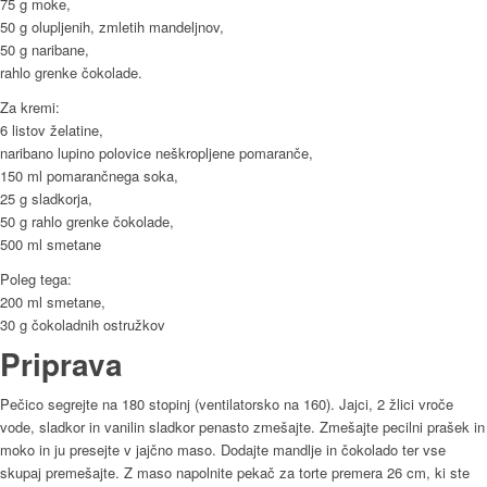
75 g moke,
50 g olupljenih, zmletih mandeljnov,
50 g naribane,
rahlo grenke čokolade.
Za kremi:
6 listov želatine,
naribano lupino polovice neškropljene pomaranče,
150 ml pomarančnega soka,
25 g sladkorja,
50 g rahlo grenke čokolade,
500 ml smetane
Poleg tega:
200 ml smetane,
30 g čokoladnih ostružkov
Priprava
Pečico segrejte na 180 stopinj (ventilatorsko na 160). Jajci, 2 žlici vroče
vode, sladkor in vanilin sladkor penasto zmešajte. Zmešajte pecilni prašek in
moko in ju presejte v jajčno maso. Dodajte mandlje in čokolado ter vse
skupaj premešajte. Z maso napolnite pekač za torte premera 26 cm, ki ste