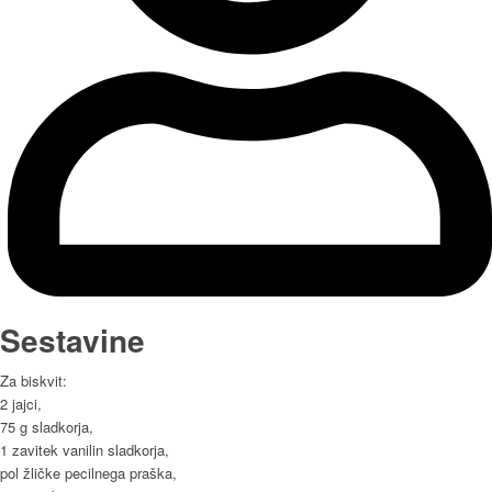
Sestavine
Za biskvit:
2 jajci,
75 g sladkorja,
1 zavitek vanilin sladkorja,
pol žličke pecilnega praška,