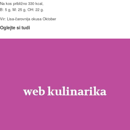
Na kos približno 330 kcal,
B: 5 g, M: 25 g, OH: 22 g.
Vir: Lisa-čarovnija okusa Oktober
Oglejte si tudi