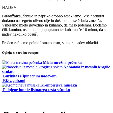
NADEV
Paradižnika, čebulo in papriko drobno sesekljamo. Vse naenkrat
dodamo na segreto olivno olje in dušimo, da se čebula zmehča.
Vmešamo mleto govedino in kuhamo, da meso potemni. Dodamo
čili, kumino, osolimo in popopramo ter kuhamo še 10 minut, da se
nadev nekoliko posuši.
Preden začnemo polniti listnato testo, se mora nadev ohladiti.
Oglejte si sorodne recepte
Mleta mrežna pečenka
Nabodala iz mesnih kroglic
s solato
Burikitas s špinačnim nadevom
Riž z gobami
Krompirjeva musaka
Polnjene lune iz listnatega testa s šunko