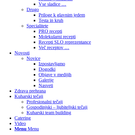
Vse sladice …
Drugo
Priloge k glavnim jedem
Testa in kruh
Specialitete
PRO recepti
Molekularni recepti
Recepti SLO reprezentance
Več receptov …
Novosti
Novice
Izpostavljamo
Dogodki
Objave v medijih
Galerije
Nasveti
Zdrava prehrana
Kuharski tečaji
Profesionalni tečaji
Gospodinjski – ljubiteljski tečaji
Kuharski team building
Catering
Video
Menu
Menu