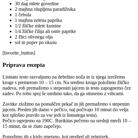
30 dag mlete govedine
2 majhna olupljena paradižnika
1 čebula
1 majhna zelena paprika
1/2 žličke mlete kumine
1/4 žličke čilija ali ostre paprike
2 žlici olivnega olja
sol in poper po okusu
[favorite_button]
Priprava recepta
Listnato testo razvaljamo na debelino noža in iz njega izrežemo
kroge s premerom 10 – 15 cm. Na sredino kroga položimo žličko
nadeva, rob premažemo s stepenim jajcem in testo zapognemo čez
zadev. Po robu spoj še utrdimo tako, da ga stisnemo z vilicami.
Zavitke zložimo na pomaščen pekač in jih premažemo s stepenim
jajcem. Preden jih damo v pečico, naj počivajo 10 minut (to velja
kot splošno pravilo za vse jedi iz listnatega testa).
Pečico ogrejemo na 190C. Burikitas pečemo na srednji mreži 10 –
15 minut, da se zlato zapečejo.
Ponudimo jih s kislo smetano, kot predjed ali prigrizek.