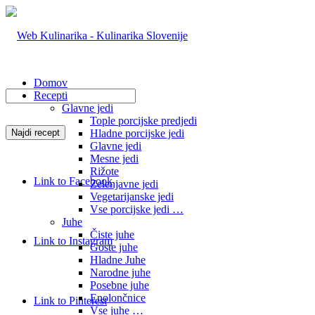
Domov
Recepti
Glavne jedi
Tople porcijske predjedi
Hladne porcijske jedi
Glavne jedi
Mesne jedi
Rižote
Link to Facebook
Zelenjavne jedi
Vegetarijanske jedi
Vse porcijske jedi …
Juhe
Čiste juhe
Link to Instagram
Goste juhe
Hladne Juhe
Narodne juhe
Posebne juhe
Enolončnice
Link to Pinterest
Vse juhe …