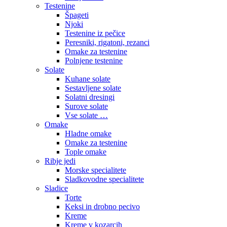
Testenine
Špageti
Njoki
Testenine iz pečice
Peresniki, rigatoni, rezanci
Omake za testenine
Polnjene testenine
Solate
Kuhane solate
Sestavljene solate
Solatni dresingi
Surove solate
Vse solate …
Omake
Hladne omake
Omake za testenine
Tople omake
Ribje jedi
Morske specialitete
Sladkovodne specialitete
Sladice
Torte
Keksi in drobno pecivo
Kreme
Kreme v kozarcih