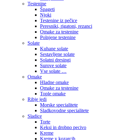
Testenine
Špageti
Njoki
Testenine iz pečice
Peresniki, rigatoni, rezanci
Omake za testenine
Polnjene testenine
Solate
Kuhane solate
Sestavljene solate
Solatni dresingi
Surove solate
Vse solate …
Omake
Hladne omake
Omake za testenine
Tople omake
Ribje jedi
Morske specialitete
Sladkovodne specialitete
Sladice
Torte
Keksi in drobno pecivo
Kreme
Kreme v kozarcih