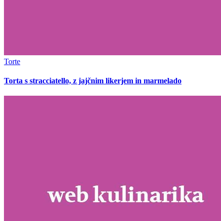
Torte
Torta s stracciatello, z jajčnim likerjem in marmelado