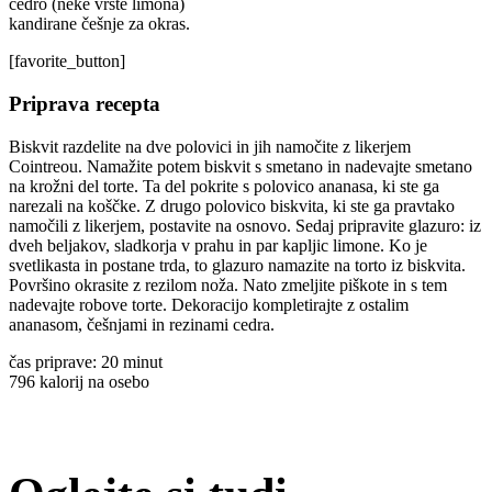
cedro (neke vrste limona)
kandirane češnje za okras.
[favorite_button]
Priprava recepta
Biskvit razdelite na dve polovici in jih namočite z likerjem
Cointreou. Namažite potem biskvit s smetano in nadevajte smetano
na krožni del torte. Ta del pokrite s polovico ananasa, ki ste ga
narezali na koščke. Z drugo polovico biskvita, ki ste ga pravtako
namočili z likerjem, postavite na osnovo. Sedaj pripravite glazuro: iz
dveh beljakov, sladkorja v prahu in par kapljic limone. Ko je
svetlikasta in postane trda, to glazuro namazite na torto iz biskvita.
Površino okrasite z rezilom noža. Nato zmeljite piškote in s tem
nadevajte robove torte. Dekoracijo kompletirajte z ostalim
ananasom, češnjami in rezinami cedra.
čas priprave: 20 minut
796 kalorij na osebo