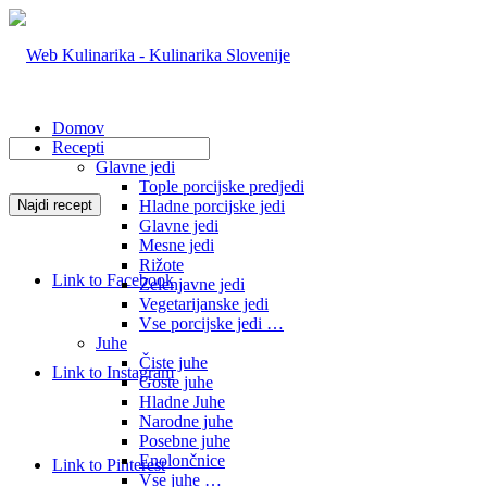
Domov
Recepti
Glavne jedi
Tople porcijske predjedi
Hladne porcijske jedi
Glavne jedi
Mesne jedi
Rižote
Link to Facebook
Zelenjavne jedi
Vegetarijanske jedi
Vse porcijske jedi …
Juhe
Čiste juhe
Link to Instagram
Goste juhe
Hladne Juhe
Narodne juhe
Posebne juhe
Enolončnice
Link to Pinterest
Vse juhe …