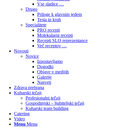
Vse sladice …
Drugo
Priloge k glavnim jedem
Testa in kruh
Specialitete
PRO recepti
Molekularni recepti
Recepti SLO reprezentance
Več receptov …
Novosti
Novice
Izpostavljamo
Dogodki
Objave v medijih
Galerije
Nasveti
Zdrava prehrana
Kuharski tečaji
Profesionalni tečaji
Gospodinjski – ljubiteljski tečaji
Kuharski team building
Catering
Video
Menu
Menu