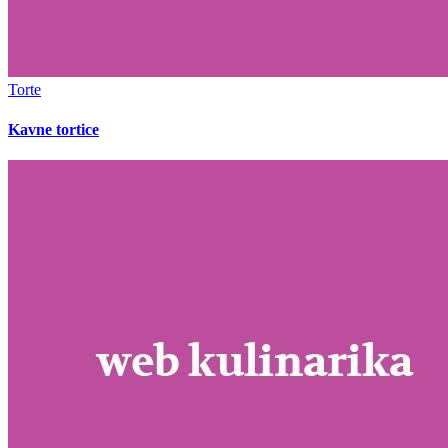
Torte
Kavne tortice