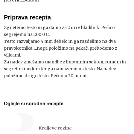
[favorite_button]
Priprava recepta
Zgnetemo testo in ga damo za 2 uri v hladilnik. Pečico
segrejemo na 200 0 C.
Testo razvaljamo 4 mm debelo in ga razdelimo na dva
pravokotnika. Enega položimo na pekač, prebodemo z
vilicami.
Za nadev zmešamo mandlje z limoninim sokom, rumom in
segretim medom ter ga namažemo na testo. Na nadev
položimo drugo testo. Pečemo 20 minut.
Oglejte si sorodne recepte
Kraljeve rezine