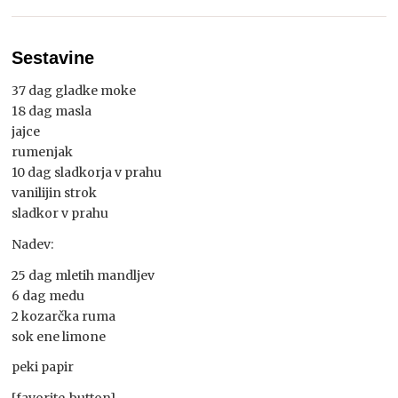
Sestavine
37 dag gladke moke
18 dag masla
jajce
rumenjak
10 dag sladkorja v prahu
vanilijin strok
sladkor v prahu
Nadev:
25 dag mletih mandljev
6 dag medu
2 kozarčka ruma
sok ene limone
peki papir