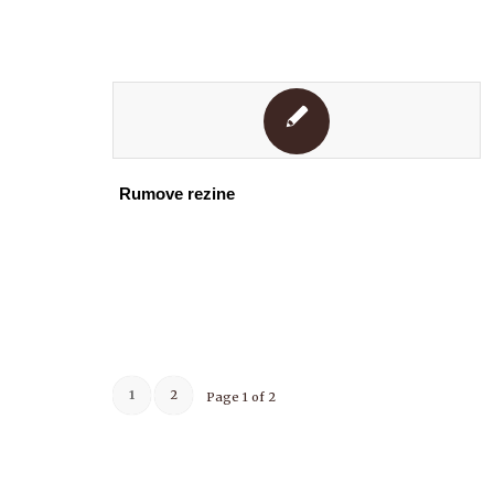
Rumove rezine
1
2
Page 1 of 2