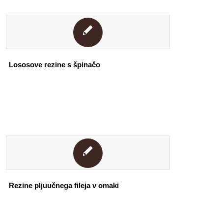
Lososove rezine s špinačo
Rezine pljuučnega fileja v omaki