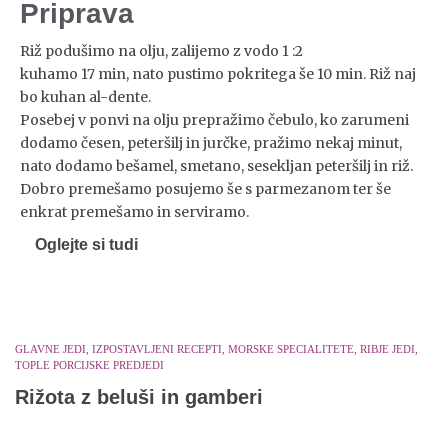
Priprava
Riž podušimo na olju, zalijemo z vodo 1 :2
kuhamo 17 min, nato pustimo pokritega še 10 min. Riž naj
bo kuhan al-dente.
Posebej v ponvi na olju prepražimo čebulo, ko zarumeni
dodamo česen, peteršilj in jurčke, pražimo nekaj minut,
nato dodamo bešamel, smetano, sesekljan peteršilj in riž.
Dobro premešamo posujemo še s parmezanom ter še
enkrat premešamo in serviramo.
Oglejte si tudi
GLAVNE JEDI, IZPOSTAVLJENI RECEPTI, MORSKE SPECIALITETE, RIBJE JEDI,
TOPLE PORCIJSKE PREDJEDI
Rižota z beluši in gamberi