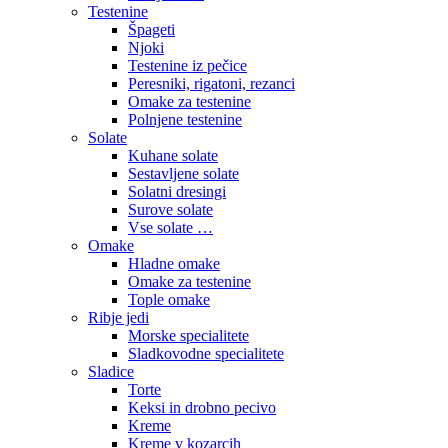
Testenine
Špageti
Njoki
Testenine iz pečice
Peresniki, rigatoni, rezanci
Omake za testenine
Polnjene testenine
Solate
Kuhane solate
Sestavljene solate
Solatni dresingi
Surove solate
Vse solate …
Omake
Hladne omake
Omake za testenine
Tople omake
Ribje jedi
Morske specialitete
Sladkovodne specialitete
Sladice
Torte
Keksi in drobno pecivo
Kreme
Kreme v kozarcih