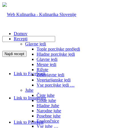
Domov
Recepti
Glavne jedi
Tople porcijske predjedi
Hladne porcijske jedi
Glavne jedi
Mesne jedi
Rižote
Link to Facebook
Zelenjavne jedi
Vegetarijanske jedi
Vse porcijske jedi …
Juhe
Čiste juhe
Link to Instagram
Goste juhe
Hladne Juhe
Narodne juhe
Posebne juhe
Enolončnice
Link to Pinterest
Vse juhe …