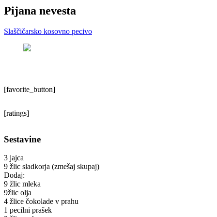
Pijana nevesta
Slaščičarsko kosovno pecivo
[favorite_button]
[ratings]
Sestavine
3 jajca
9 žlic sladkorja (zmešaj skupaj)
Dodaj:
9 žlic mleka
9žlic olja
4 žlice čokolade v prahu
1 pecilni prašek