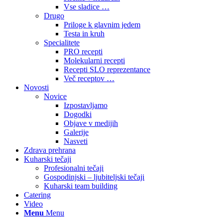
Vse sladice …
Drugo
Priloge k glavnim jedem
Testa in kruh
Specialitete
PRO recepti
Molekularni recepti
Recepti SLO reprezentance
Več receptov …
Novosti
Novice
Izpostavljamo
Dogodki
Objave v medijih
Galerije
Nasveti
Zdrava prehrana
Kuharski tečaji
Profesionalni tečaji
Gospodinjski – ljubiteljski tečaji
Kuharski team building
Catering
Video
Menu
Menu