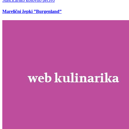
Slaščičarsko kosovno pecivo
Marelični žepki ”Burgenland”