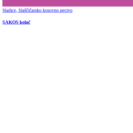
Sladice, Slaščičarsko kosovno pecivo
SAKOS kolač