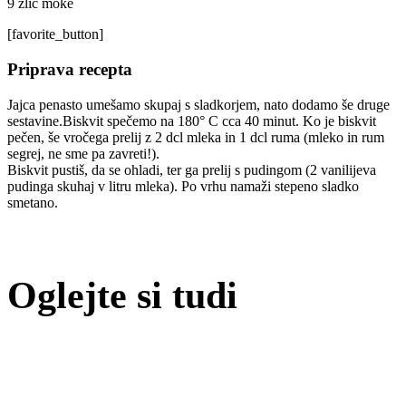
9 žlic moke
[favorite_button]
Priprava recepta
Jajca penasto umešamo skupaj s sladkorjem, nato dodamo še druge
sestavine.Biskvit spečemo na 180° C cca 40 minut. Ko je biskvit
pečen, še vročega prelij z 2 dcl mleka in 1 dcl ruma (mleko in rum
segrej, ne sme pa zavreti!).
Biskvit pustiš, da se ohladi, ter ga prelij s pudingom (2 vanilijeva
pudinga skuhaj v litru mleka). Po vrhu namaži stepeno sladko
smetano.
Oglejte si tudi