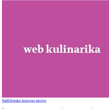
Slaščičarsko kosovno pecivo