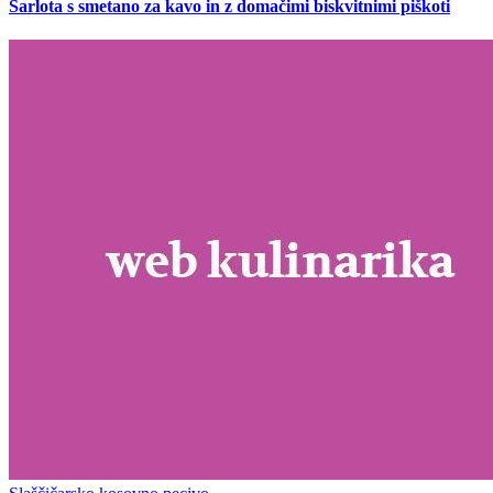
Šarlota s smetano za kavo in z domačimi biskvitnimi piškoti