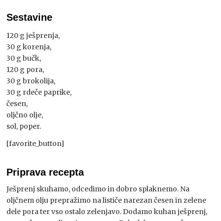
Sestavine
120 g ješprenja,
30 g korenja,
30 g bučk,
120 g pora,
30 g brokolija,
30 g rdeče paprike,
česen,
oljčno olje,
sol, poper.
[favorite_button]
Priprava recepta
Ješprenj skuhamo, odcedimo in dobro splaknemo. Na
oljčnem olju prepražimo na lističe narezan česen in zelene
dele pora ter vso ostalo zelenjavo. Dodamo kuhan ješprenj,