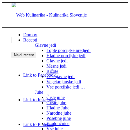
Domov
Recepti
Glavne jedi
Tople porcijske predjedi
Hladne porcijske jedi
Glavne jedi
Mesne jedi
Rižote
Link to Facebook
Zelenjavne jedi
Vegetarijanske jedi
Vse porcijske jedi …
Juhe
Čiste juhe
Link to Instagram
Goste juhe
Hladne Juhe
Narodne juhe
Posebne juhe
Enolončnice
Link to Pinterest
Vse juhe …