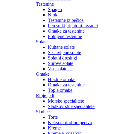
Testenine
Špageti
Njoki
Testenine iz pečice
Peresniki, rigatoni, rezanci
Omake za testenine
Polnjene testenine
Solate
Kuhane solate
Sestavljene solate
Solatni dresingi
Surove solate
Vse solate …
Omake
Hladne omake
Omake za testenine
Tople omake
Ribje jedi
Morske specialitete
Sladkovodne specialitete
Sladice
Torte
Keksi in drobno pecivo
Kreme
Kreme v kozarcih