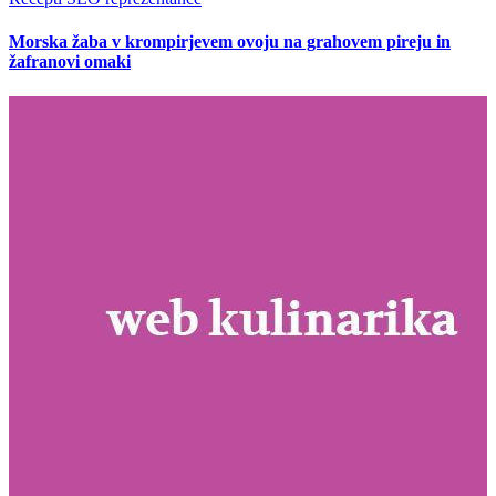
Morska žaba v krompirjevem ovoju na grahovem pireju in
žafranovi omaki