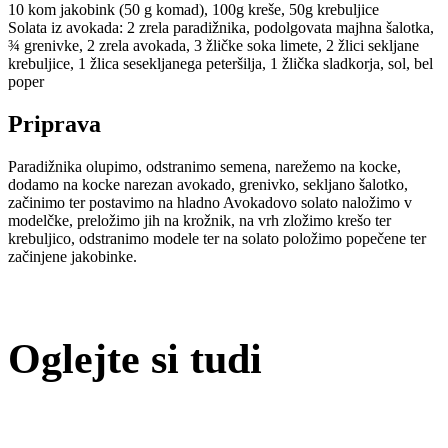
10 kom jakobink (50 g komad), 100g kreše, 50g krebuljice
Solata iz avokada: 2 zrela paradižnika, podolgovata majhna šalotka,
¾ grenivke, 2 zrela avokada, 3 žličke soka limete, 2 žlici sekljane
krebuljice, 1 žlica sesekljanega peteršilja, 1 žlička sladkorja, sol, bel
poper
Priprava
Paradižnika olupimo, odstranimo semena, narežemo na kocke,
dodamo na kocke narezan avokado, grenivko, sekljano šalotko,
začinimo ter postavimo na hladno Avokadovo solato naložimo v
modelčke, preložimo jih na krožnik, na vrh zložimo krešo ter
krebuljico, odstranimo modele ter na solato položimo popečene ter
začinjene jakobinke.
Oglejte si tudi