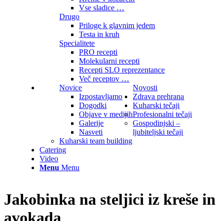
Vse sladice …
Drugo
Priloge k glavnim jedem
Testa in kruh
Specialitete
PRO recepti
Molekularni recepti
Recepti SLO reprezentance
Več receptov …
Novice
Novosti
Izpostavljamo
Zdrava prehrana
Dogodki
Kuharski tečaji
Objave v medijih
Profesionalni tečaji
Galerije
Gospodinjski –
Nasveti
ljubiteljski tečaji
Kuharski team building
Catering
Video
Menu
Menu
Jakobinka na steljici iz kreše in
avokada