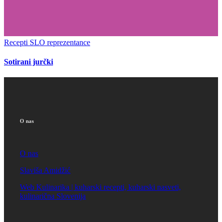
Recepti SLO reprezentance
Sotirani jurčki
O nas
O nas
Slaviša Amidžić
Web Kulinarika | kuharski recepti, kuharski nasveti,
kulinarična Slovenija