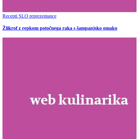
Recepti SLO reprezentance
Žlikrof z repkom potočnega raka s šampanjsko omako