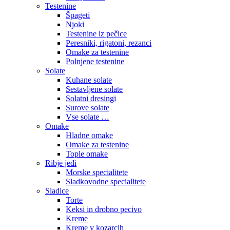
Testenine
Špageti
Njoki
Testenine iz pečice
Peresniki, rigatoni, rezanci
Omake za testenine
Polnjene testenine
Solate
Kuhane solate
Sestavljene solate
Solatni dresingi
Surove solate
Vse solate …
Omake
Hladne omake
Omake za testenine
Tople omake
Ribje jedi
Morske specialitete
Sladkovodne specialitete
Sladice
Torte
Keksi in drobno pecivo
Kreme
Kreme v kozarcih