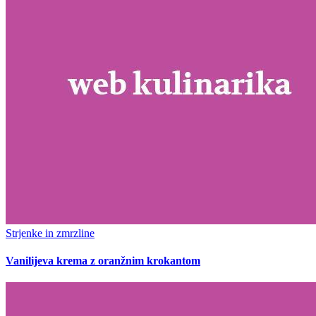
Strjenke in zmrzline
Vanilijeva krema z oranžnim krokantom