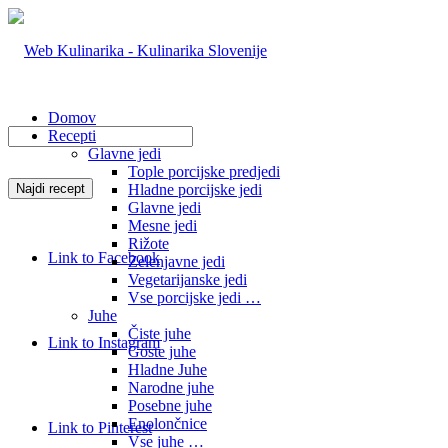
Domov
Recepti
Glavne jedi
Tople porcijske predjedi
Hladne porcijske jedi
Glavne jedi
Mesne jedi
Rižote
Link to Facebook
Zelenjavne jedi
Vegetarijanske jedi
Vse porcijske jedi …
Juhe
Čiste juhe
Link to Instagram
Goste juhe
Hladne Juhe
Narodne juhe
Posebne juhe
Enolončnice
Link to Pinterest
Vse juhe …