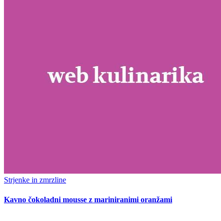
Strjenke in zmrzline
Kavno čokoladni mousse z mariniranimi oranžami