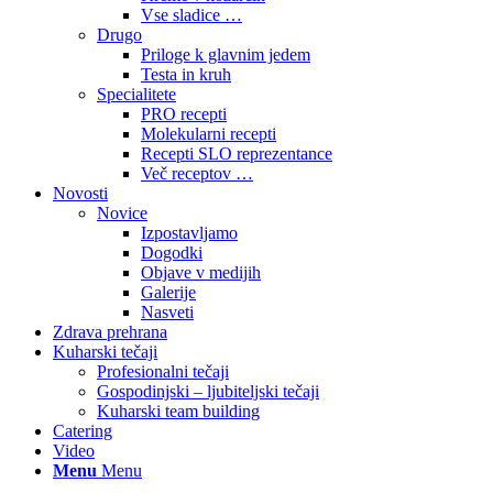
Vse sladice …
Drugo
Priloge k glavnim jedem
Testa in kruh
Specialitete
PRO recepti
Molekularni recepti
Recepti SLO reprezentance
Več receptov …
Novosti
Novice
Izpostavljamo
Dogodki
Objave v medijih
Galerije
Nasveti
Zdrava prehrana
Kuharski tečaji
Profesionalni tečaji
Gospodinjski – ljubiteljski tečaji
Kuharski team building
Catering
Video
Menu
Menu